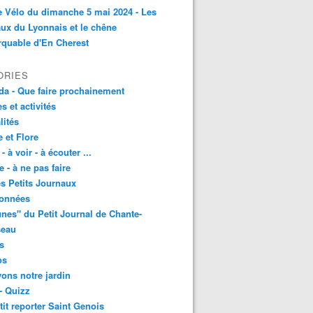
e Vélo du dimanche 5 mai 2024 - Les
ux du Lyonnais et le chêne
quable d'En Cherest
ORIES
a - Que faire prochainement
es et activités
lités
 et Flore
 - à voir - à écouter ...
e - à ne pas faire
les Petits Journaux
onnées
unes" du Petit Journal de Chante-
seau
s
os
vons notre jardin
- Quizz
tit reporter Saint Genois