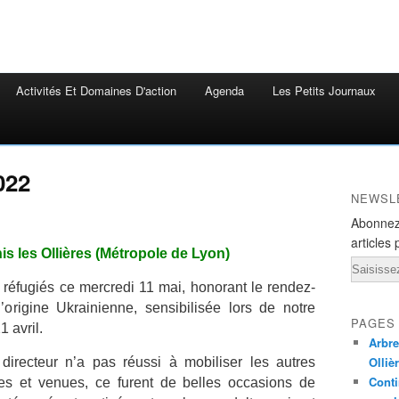
Activités Et Domaines D'action
Agenda
Les Petits Journaux
022
NEWSL
Abonnez
articles 
is les Ollières (Métropole de Lyon)
Email
 réfugiés ce mercredi 11 mai, honorant le rendez-
origine Ukrainienne, sensibilisée lors de notre
PAGES
1 avril.
Arbre
Olliè
 directeur n’a pas réussi à mobiliser les autres
Conti
lées et venues, ce furent de belles occasions de