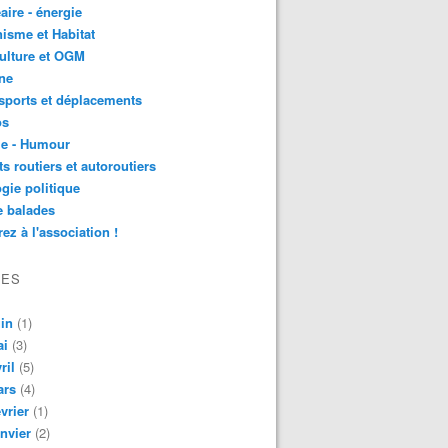
aire - énergie
isme et Habitat
ulture et OGM
ne
sports et déplacements
os
ie - Humour
ts routiers et autoroutiers
gie politique
e balades
ez à l'association !
VES
in
(1)
ai
(3)
ril
(5)
ars
(4)
vrier
(1)
nvier
(2)