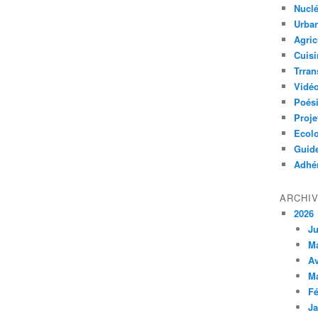
Nuclé
Urban
Agric
Cuisi
Trran
Vidé
Poés
Proje
Ecolo
Guid
Adhér
ARCHI
2026
Ju
M
Av
M
Fé
Ja