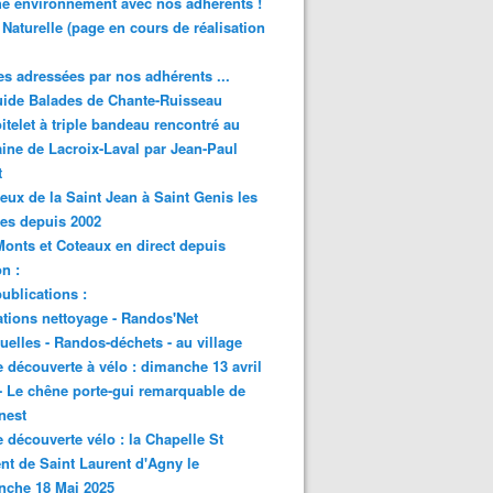
e environnement avec nos adhérents !
 Naturelle (page en cours de réalisation
s adressées par nos adhérents ...
ide Balades de Chante-Ruisseau
itelet à triple bandeau rencontré au
ne de Lacroix-Laval par Jean-Paul
t
eux de la Saint Jean à Saint Genis les
res depuis 2002
onts et Coteaux en direct depuis
n :
ublications :
tions nettoyage - Randos'Net
elles - Randos-déchets - au village
e découverte à vélo : dimanche 13 avril
- Le chêne porte-gui remarquable de
nest
e découverte vélo : la Chapelle St
nt de Saint Laurent d'Agny le
nche 18 Mai 2025