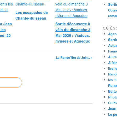
Sorti
Cotea
Les escapades de
remar
Chante-Ruisseau
nt Jean
Sortie découverte à
CATÉG
 les
vélo du dimanche 3
Agend
medi 20
Mai 2026 : Viaducs,
Sorti
rivières et Aqueduc
Actua
Faune
A lire
La Rando'Net de Juin... »
A fair
lire 
Rand
les "
Ruis
Edito
Phot
Culti
Jeux 
Le pe