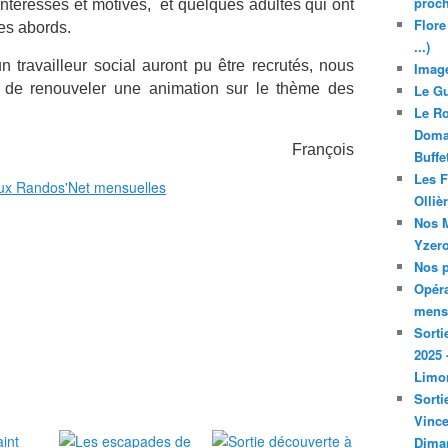
proch
 intéressés et motivés, et quelques adultes qui ont
Flore
des abords.
...)
 travailleur social auront pu être recrutés, nous
Image
 de renouveler une animation sur le thème des
Le Gu
Le Ro
Domai
François
Buffe
Les F
ux Randos'Net mensuelles
Olliè
Nos M
Yzero
Nos p
Opéra
mensu
Sorti
2025 
Limo
Sorti
Vince
Dima