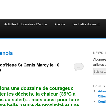
Activités Et Domaines D'action
Agenda
Les Petits Journaux
genois
NEWSL
Abonnez
do'Nette St Genis Marcy le 10
articles 
…
3
Email
PAGES
ions une douzaine de courageux
Arbre
er les déchets, la chaleur (35°C à
Olliè
 au soleil)... mais aussi pour faire
Conti
e belle nature de proximité et une