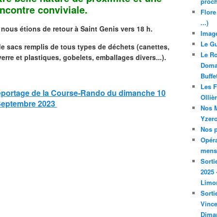
proch
encontre conviviale.
Flore
...)
 nous étions de retour à Saint Genis vers 18 h.
Image
Le Gu
e sacs remplis de tous types de déchets (canettes,
Le Ro
erre et plastiques, gobelets, emballages divers...).
Domai
Buffe
Les F
 reportage de la Course-Rando du dimanche 10
Olliè
eptembre 2023
Nos M
Yzero
Nos p
Opéra
mensu
Sorti
2025 
Limo
Sorti
Vince
Dima