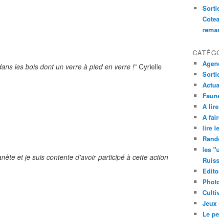
Sorti
Cotea
remar
CATÉG
Agend
dans les bois dont un verre à pied en verre !
" Cyrielle
Sorti
Actua
Faune
A lire
A fair
lire 
Rand
les "
ète et je suis contente d'avoir participé à cette action
Ruis
Edito
Phot
Culti
Jeux 
Le pe