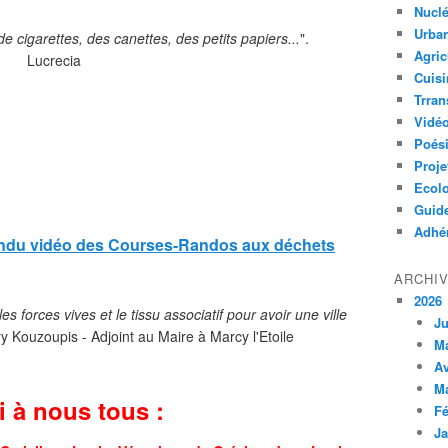
Nuclé
Urban
de cigarettes, des canettes, des petits papiers...
".
Agric
Lucrecia
Cuisi
Trran
Vidé
Poés
Proje
Ecolo
Guid
Adhér
rendu vidéo des Courses-Randos aux déchets
ARCHI
2026
s forces vives et le tissu associatif pour avoir une ville
Ju
y Kouzoupis - Adjoint au Maire à Marcy l'Etoile
M
Av
M
i à nous tous :
Fé
Ja