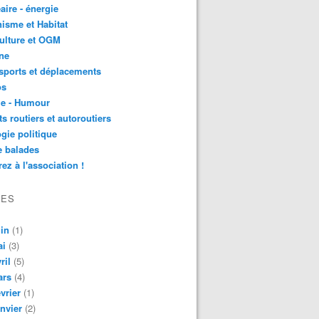
aire - énergie
isme et Habitat
ulture et OGM
ne
sports et déplacements
os
ie - Humour
ts routiers et autoroutiers
gie politique
e balades
ez à l'association !
VES
in
(1)
ai
(3)
ril
(5)
ars
(4)
vrier
(1)
nvier
(2)