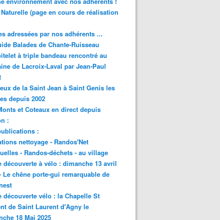
e environnement avec nos adhérents !
 Naturelle (page en cours de réalisation
s adressées par nos adhérents ...
ide Balades de Chante-Ruisseau
itelet à triple bandeau rencontré au
ne de Lacroix-Laval par Jean-Paul
t
eux de la Saint Jean à Saint Genis les
res depuis 2002
onts et Coteaux en direct depuis
n :
ublications :
tions nettoyage - Randos'Net
elles - Randos-déchets - au village
e découverte à vélo : dimanche 13 avril
- Le chêne porte-gui remarquable de
nest
e découverte vélo : la Chapelle St
nt de Saint Laurent d'Agny le
nche 18 Mai 2025