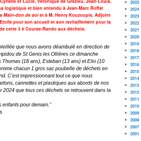
Cyrielle et Lucie, Véronique de Grézieu, Jean-Louis,
2025
a logistique et bien entendu à Jean-Marc Roffat
2024
a Main-don de soi
et à M. Henry Kouzoupis, Adjoint
2023
toile pour son accueil et son ravitaillement pour la
2022
 de cette 3 è Course-Rando aux déchets.
2021
2020
2019
soleillée que nous avons déambulé en direction de
2018
ompidou de St Genis les Ollières ce dimanche
2017
Thomas (18 ans), Esteban (13 ans) et Elio (10
2016
femme chacun 1 gros sac poubelle de déchets en
2015
d. C'est impressionnant tout ce que nous
2014
tons, cannettes et plastiques aux abords de nos
2013
ier 2024 que tous ces déchets se retrouvent dans la
2012
.
2011
 enfants pour demain."
2010
s
2009
2008
2007
2001