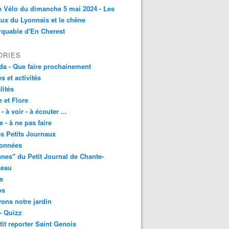
e Vélo du dimanche 5 mai 2024 - Les
ux du Lyonnais et le chêne
quable d'En Cherest
ORIES
a - Que faire prochainement
es et activités
lités
 et Flore
 - à voir - à écouter ...
e - à ne pas faire
les Petits Journaux
onnées
unes" du Petit Journal de Chante-
seau
s
os
vons notre jardin
- Quizz
tit reporter Saint Genois