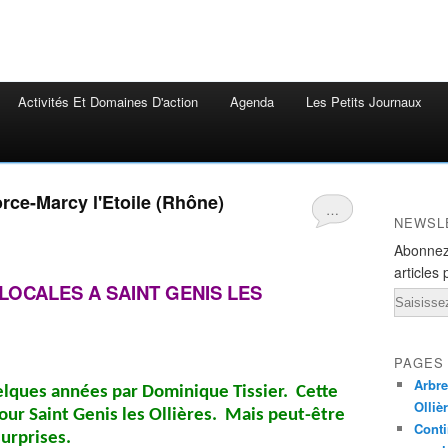
Activités Et Domaines D'action
Agenda
Les Petits Journaux
rce-Marcy l'Etoile (Rhône)
…
NEWSL
Abonnez
articles 
LOCALES A SAINT GENIS LES
Email
PAGES
Arbre
quelques années par Dominique Tissier. Cette
Olliè
pour Saint Genis les Ollières. Mais peut-être
Conti
urprises.