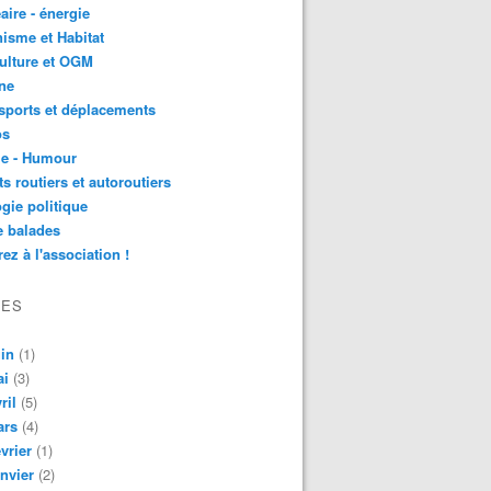
aire - énergie
isme et Habitat
ulture et OGM
ne
sports et déplacements
os
ie - Humour
ts routiers et autoroutiers
gie politique
e balades
ez à l'association !
VES
in
(1)
ai
(3)
ril
(5)
ars
(4)
vrier
(1)
nvier
(2)