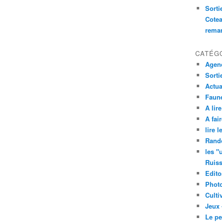
Sorti
Cotea
remar
CATÉG
Agend
Sorti
Actua
Faune
A lire
A fair
lire 
Rand
les "
Ruis
Edito
Phot
Culti
Jeux 
Le pe