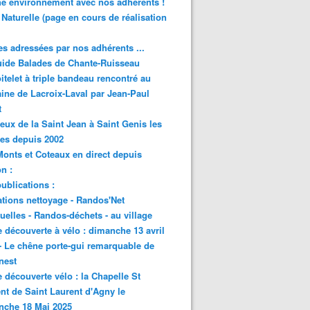
e environnement avec nos adhérents !
 Naturelle (page en cours de réalisation
s adressées par nos adhérents ...
ide Balades de Chante-Ruisseau
itelet à triple bandeau rencontré au
ne de Lacroix-Laval par Jean-Paul
t
eux de la Saint Jean à Saint Genis les
res depuis 2002
onts et Coteaux en direct depuis
n :
ublications :
tions nettoyage - Randos'Net
elles - Randos-déchets - au village
e découverte à vélo : dimanche 13 avril
- Le chêne porte-gui remarquable de
nest
e découverte vélo : la Chapelle St
nt de Saint Laurent d'Agny le
nche 18 Mai 2025