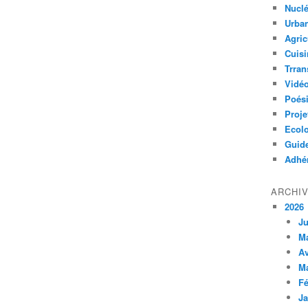
Nuclé
Urban
Agric
Cuisi
Trran
Vidé
Poés
Proje
Ecolo
Guid
Adhér
ARCHI
2026
Ju
M
Av
M
Fé
Ja