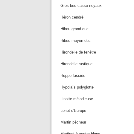
Gros-bec casse-noyaux
Héron cendré
Hibou grand-duc
Hibou moyen-duc
Hirondelle de fenêtre
Hirondelle rustique
Huppe fasciée
Hypolaïs polyglotte
Linotte mélodieuse
Loriot d'Europe
Martin pêcheur
Martinet à ventre blanc