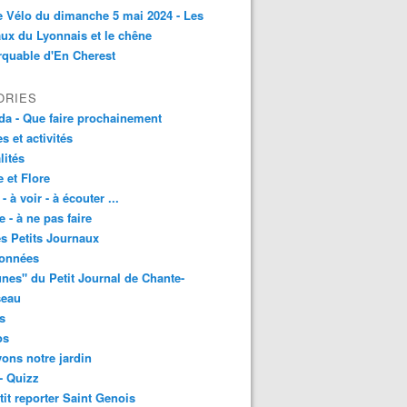
e Vélo du dimanche 5 mai 2024 - Les
ux du Lyonnais et le chêne
quable d'En Cherest
ORIES
a - Que faire prochainement
es et activités
lités
 et Flore
 - à voir - à écouter ...
e - à ne pas faire
les Petits Journaux
onnées
unes" du Petit Journal de Chante-
seau
s
os
vons notre jardin
- Quizz
tit reporter Saint Genois