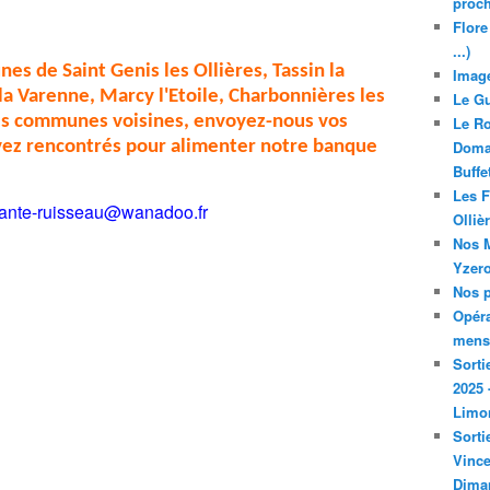
proch
Flore
...)
es de Saint Genis les Ollières, Tassin la
Image
a Varenne, Marcy l'Etoile, Charbonnières les
Le Gu
res communes voisines, envoyez-nous vos
Le Ro
avez rencontrés pour alimenter notre banque
Domai
Buffe
Les F
ante-ruisseau@wanadoo.fr
Olliè
Nos M
Yzero
Nos p
Opéra
mensu
Sorti
2025 
Limo
Sorti
Vince
Dima