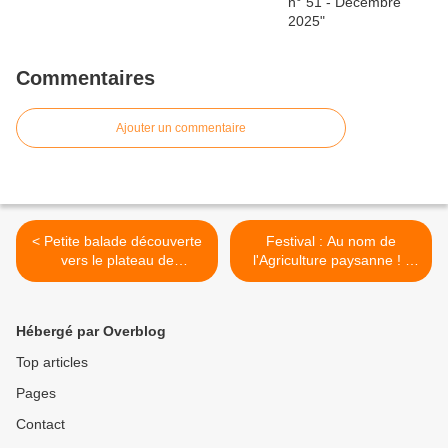
Commentaires
Ajouter un commentaire
< Petite balade découverte
Festival : Au nom de
vers le plateau de
l'Agriculture paysanne ! -
Méginand avec
Dimanche 5 novembre
observations botaniques -
2023 à Vaugneray >
Dimanche 22 octobre 2023
Hébergé par Overblog
Top articles
Pages
Contact