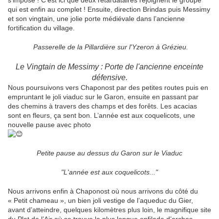
s’impose ! C’est ici que deux retardataires rejoignent le groupe
qui est enfin au complet ! Ensuite, direction Brindas puis Messimy
et son vingtain, une jolie porte médiévale dans l’ancienne
fortification du village.
Passerelle de la Pillardière sur l'Yzeron à Grézieu.
Le Vingtain de Messimy : Porte de l'ancienne enceinte
défensive.
Nous poursuivons vers Chaponost par des petites routes puis en
empruntant le joli viaduc sur le Garon, ensuite en passant par
des chemins à travers des champs et des forêts. Les acacias
sont en fleurs, ça sent bon. L’année est aux coquelicots, une
nouvelle pause avec photo
Petite pause au dessus du Garon sur le Viaduc
"L'année est aux coquelicots..."
Nous arrivons enfin à Chaponost où nous arrivons du côté du
« Petit chameau », un bien joli vestige de l’aqueduc du Gier,
avant d’atteindre, quelques kilomètres plus loin, le magnifique site