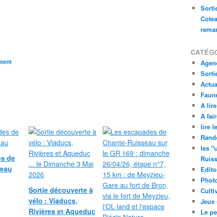
Sorti
Cotea
remar
CATÉG
ment
Agend
Sorti
Actua
Faune
A lire
A fair
lire 
Rand
les "
s de
Ruis
seau
Edito
Phot
Sortie découverte à
Culti
vélo : Viaducs,
Jeux 
Rivières et Aqueduc
Le pe