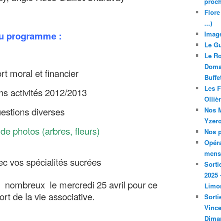
proch
Flore
...)
u programme :
Image
Le Gu
Le Ro
Domai
t moral et financier
Buffe
Les F
ns activités 2012/2013
Olliè
estions diverses
Nos M
Yzero
de photos (arbres, fleurs)
Nos p
Opéra
mensu
 avec vos spécialités sucrées
Sorti
2025 
 nombreux le mercredi 25 avril pour ce
Limo
t de la vie associative.
Sorti
Vince
Dima