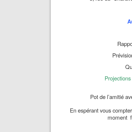
A
Rappor
Prévisio
Qu
Projections 
Pot de l’amitié
En espérant vous compter
moment for