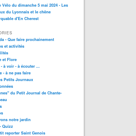
e Vélo du dimanche 5 mai 2024 - Les
ux du Lyonnais et le chêne
quable d'En Cherest
ORIES
a - Que faire prochainement
es et activités
lités
 et Flore
 - à voir - à écouter ...
e - à ne pas faire
les Petits Journaux
onnées
unes" du Petit Journal de Chante-
seau
s
os
vons notre jardin
- Quizz
tit reporter Saint Genois