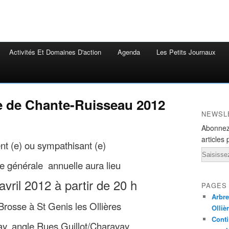
Activités Et Domaines D'action
Agenda
Les Petits Journaux
 de Chante-Ruisseau 2012
NEWSL
Abonnez
articles 
nt (e) ou sympathisant (e)
Email
 générale annuelle aura lieu
avril 2012 à partir de 20 h
PAGES
Arbre
rosse à St Genis les Ollières
Olliè
Conti
y, angle Rues Guillot/Charavay