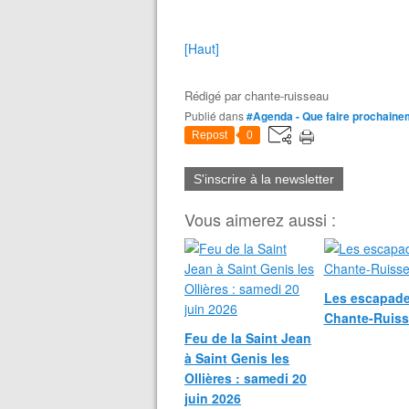
[Haut]
Rédigé par
chante-ruisseau
Publié dans
#Agenda - Que faire prochaine
Repost
0
S'inscrire à la newsletter
Vous aimerez aussi :
Les escapade
Chante-Ruis
Feu de la Saint Jean
à Saint Genis les
Ollières : samedi 20
juin 2026