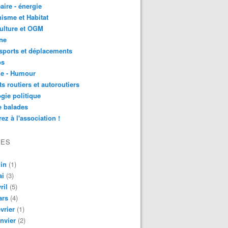
aire - énergie
isme et Habitat
ulture et OGM
ne
sports et déplacements
os
ie - Humour
ts routiers et autoroutiers
gie politique
e balades
ez à l'association !
VES
in
(1)
ai
(3)
ril
(5)
ars
(4)
vrier
(1)
nvier
(2)