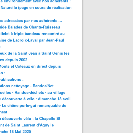
e environnement avec nos adhérents !
 Naturelle (page en cours de réalisation
s adressées par nos adhérents ...
ide Balades de Chante-Ruisseau
itelet à triple bandeau rencontré au
ne de Lacroix-Laval par Jean-Paul
t
eux de la Saint Jean à Saint Genis les
res depuis 2002
onts et Coteaux en direct depuis
n :
ublications :
tions nettoyage - Randos'Net
elles - Randos-déchets - au village
e découverte à vélo : dimanche 13 avril
- Le chêne porte-gui remarquable de
nest
e découverte vélo : la Chapelle St
nt de Saint Laurent d'Agny le
nche 18 Mai 2025