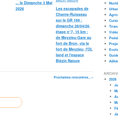
... le Dimanche 3 Mai
Nuclé
2026
Les escapades de
Urban
Chante-Ruisseau
Agric
sur le GR 169 :
Cuisi
dimanche 26/04/26,
Trran
étape n°7, 15 km :
Vidé
de Meyzieu-Gare au
Poés
fort de Bron, via le
Proje
fort de Meyzieu, l'OL
Ecolo
land et l'espace
Guid
Biézin Nature
Adhér
ARCHI
Prochaines rencontres... »
2026
Ju
M
Av
M
Fé
Ja