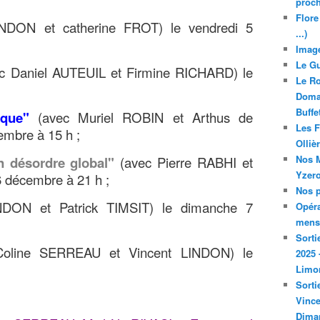
proch
Flore
NDON et catherine FROT) le vendredi 5
...)
Image
Le Gu
c Daniel AUTEUIL et Firmine RICHARD) le
Le Ro
Domai
Buffe
cque"
(avec Muriel ROBIN et Arthus de
Les F
mbre à 15 h ;
Olliè
Nos M
n désordre global"
(avec Pierre RABHI et
Yzero
6 décembre à 21 h ;
Nos p
NDON et Patrick TIMSIT) le dimanche 7
Opéra
mensu
Sorti
oline SERREAU et Vincent LINDON) le
2025 
Limo
Sorti
Vince
Dima