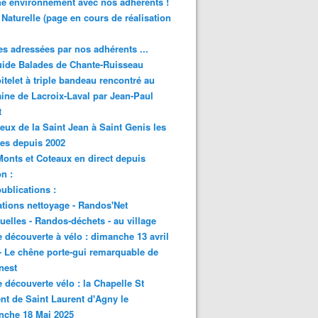
e environnement avec nos adhérents !
 Naturelle (page en cours de réalisation
s adressées par nos adhérents ...
ide Balades de Chante-Ruisseau
itelet à triple bandeau rencontré au
ne de Lacroix-Laval par Jean-Paul
t
eux de la Saint Jean à Saint Genis les
res depuis 2002
onts et Coteaux en direct depuis
n :
ublications :
tions nettoyage - Randos'Net
elles - Randos-déchets - au village
e découverte à vélo : dimanche 13 avril
- Le chêne porte-gui remarquable de
nest
e découverte vélo : la Chapelle St
nt de Saint Laurent d'Agny le
nche 18 Mai 2025