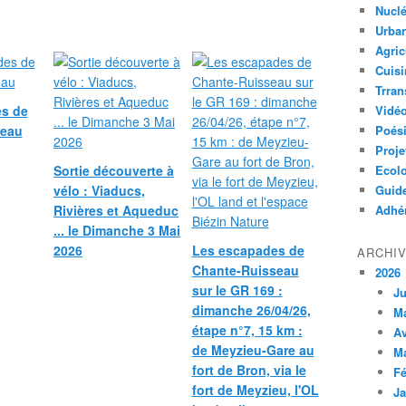
Nuclé
Urban
Agric
Cuisi
Trran
s de
Vidé
seau
Poés
Proje
Sortie découverte à
Ecolo
vélo : Viaducs,
Guid
Rivières et Aqueduc
Adhér
... le Dimanche 3 Mai
2026
Les escapades de
ARCHI
Chante-Ruisseau
2026
sur le GR 169 :
Ju
dimanche 26/04/26,
M
étape n°7, 15 km :
Av
de Meyzieu-Gare au
M
fort de Bron, via le
Fé
fort de Meyzieu, l'OL
Ja