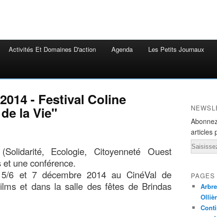
Activités Et Domaines D'action
Agenda
Les Petits Journaux
2014 - Festival Coline
NEWSL
e la Vie"
Abonnez
articles 
Email
Solidarité, Ecologie, Citoyenneté Ouest
s et une conférence.
es 5/6 et 7 décembre 2014 au CinéVal de
PAGES
ilms et dans la salle des fêtes de Brindas
Arbre
Olliè
Conti