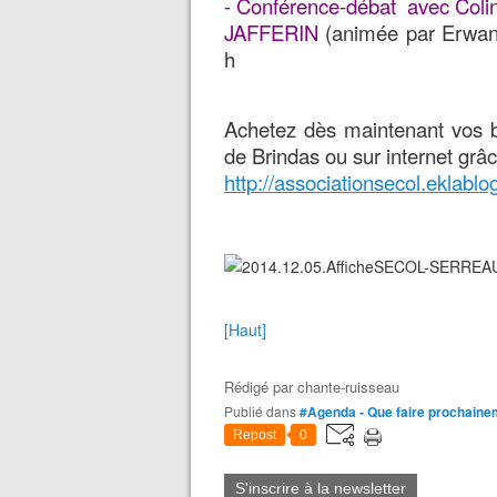
- Conférence-débat avec Col
JAFFERIN
(animée par Erwa
h
Achetez dès maintenant vos bi
de Brindas ou sur internet grâc
http://associationsecol.eklablog
[Haut]
Rédigé par
chante-ruisseau
Publié dans
#Agenda - Que faire prochaine
Repost
0
S'inscrire à la newsletter