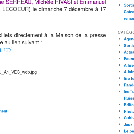
ine SERREAU, Michèle RIVASI et Emmanuel
Sorti
n LECOEUR) le dimanche 7 décembre à 17
Cotea
remar
CATÉG
llets directement à la Maison de la presse
Agend
e au lien suivant :
Sorti
.net/
Actua
Faune
A lire
A fair
lire 
Rand
les "
Ruis
Edito
ment
Phot
Culti
Jeux 
Le pe