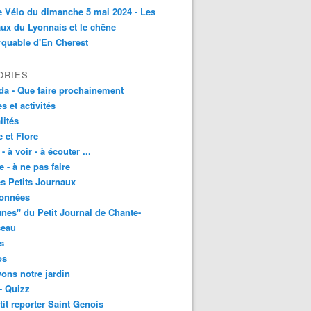
e Vélo du dimanche 5 mai 2024 - Les
ux du Lyonnais et le chêne
quable d'En Cherest
ORIES
a - Que faire prochainement
es et activités
lités
 et Flore
 - à voir - à écouter ...
e - à ne pas faire
les Petits Journaux
onnées
unes" du Petit Journal de Chante-
seau
s
os
vons notre jardin
- Quizz
tit reporter Saint Genois