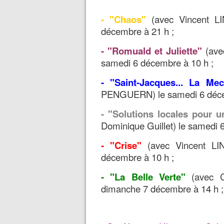
- "Chaos"
(avec Vincent LI
décembre à 21 h ;
- "Romuald et Juliette"
(ave
samedi 6 décembre à 10 h ;
- "Saint-Jacques... La Me
PENGUERN) le samedi 6 déce
- "Solutions locales pour u
Dominique Guillet) le samedi 
- "Crise"
(avec Vincent LI
décembre à 10 h ;
- "La Belle Verte"
(avec C
dimanche 7 décembre à 14 h ;