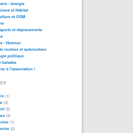
aire - énergie
isme et Habitat
ulture et OGM
ne
sports et déplacements
os
ie - Humour
ts routiers et autoroutiers
gie politique
e balades
ez à l'association !
VES
in
(1)
ai
(3)
ril
(5)
ars
(4)
vrier
(1)
nvier
(2)