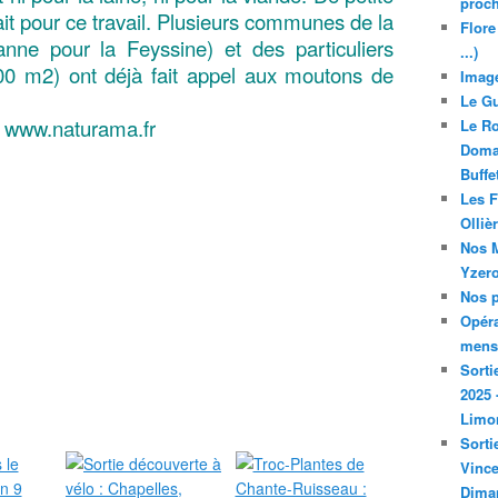
proch
arfait pour ce travail. Plusieurs communes de la
Flore
banne pour la Feyssine) et des particuliers
...)
0 m2) ont déjà fait appel aux moutons de
Image
Le Gu
: www.naturama.fr
Le Ro
Domai
Buffe
Les F
Olliè
Nos M
Yzero
Nos p
Opéra
mensu
Sorti
2025 
Limo
Sorti
Vince
Dima