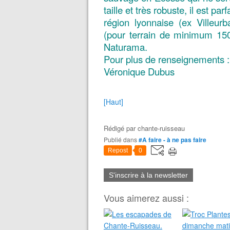
taille et très robuste, il est p
région lyonnaise (ex Villeur
(pour terrain de minimum 150
Naturama.
Pour plus de renseignements 
Véronique Dubus
[Haut]
Rédigé par
chante-ruisseau
Publié dans
#A faire - à ne pas faire
Repost
0
S'inscrire à la newsletter
Vous aimerez aussi :