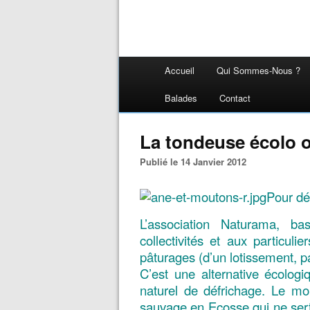
Accueil
Qui Sommes-Nous ?
Balades
Contact
La tondeuse écolo 
Publié le 14 Janvier 2012
Pour dé
L’association Naturama, b
collectivités et aux particu
pâturages (d’un lotissement, pa
C’est une alternative écolog
naturel de défrichage. Le mou
sauvage en Ecosse qui ne sert n