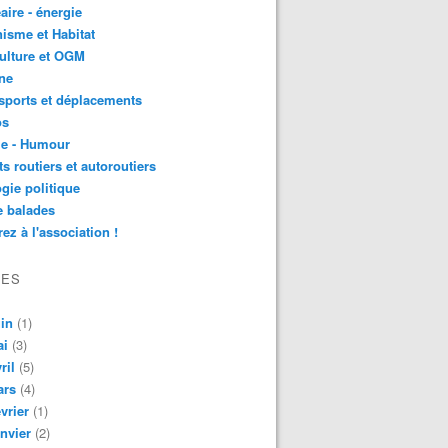
aire - énergie
isme et Habitat
ulture et OGM
ne
sports et déplacements
os
ie - Humour
ts routiers et autoroutiers
gie politique
e balades
ez à l'association !
VES
in
(1)
ai
(3)
ril
(5)
ars
(4)
vrier
(1)
nvier
(2)