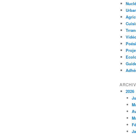
Nuclé
Urban
Agric
Cuisi
Trran
Vidé
Poés
Proje
Ecolo
Guid
Adhér
ARCHI
2026
Ju
M
Av
M
Fé
Ja