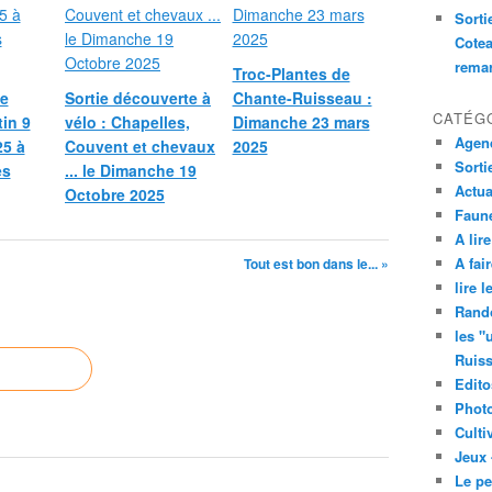
Sorti
Cotea
remar
Troc-Plantes de
le
Sortie découverte à
Chante-Ruisseau :
CATÉG
in 9
vélo : Chapelles,
Dimanche 23 mars
Agend
5 à
Couvent et chevaux
2025
Sorti
es
... le Dimanche 19
Actua
Octobre 2025
Faune
A lire
A fair
Tout est bon dans le... »
lire 
Rand
les "
Ruis
Edito
Phot
Culti
Jeux 
Le pe