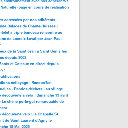
e environnement avec nos adhérents !
 Naturelle (page en cours de réalisation
s adressées par nos adhérents ...
ide Balades de Chante-Ruisseau
itelet à triple bandeau rencontré au
ne de Lacroix-Laval par Jean-Paul
t
eux de la Saint Jean à Saint Genis les
res depuis 2002
onts et Coteaux en direct depuis
n :
ublications :
tions nettoyage - Randos'Net
elles - Randos-déchets - au village
e découverte à vélo : dimanche 13 avril
- Le chêne porte-gui remarquable de
nest
e découverte vélo : la Chapelle St
nt de Saint Laurent d'Agny le
nche 18 Mai 2025