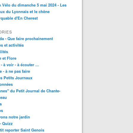
e Vélo du dimanche 5 mai 2024 - Les
ux du Lyonnais et le chêne
quable d'En Cherest
ORIES
a - Que faire prochainement
es et activités
lités
 et Flore
 - à voir - à écouter ...
e - à ne pas faire
les Petits Journaux
onnées
unes" du Petit Journal de Chante-
seau
s
os
vons notre jardin
- Quizz
tit reporter Saint Genois