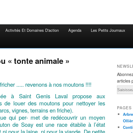
Activités Et Domaines D'action
Agenda
Les Petits Journaux
ou « tonte animale »
NEWSL
Abonnez
articles 
fricher ..... revenons à nos moutons !!!!
Email
asée à Saint Genis Laval propose aux
liers de louer des moutons pour nettoyer les
PAGES
rcs, vignes, terrains en friche).
Arbre
ique qui per- met de redécouvrir un moyen
Olliè
ton de Soay est une race établie à l’état
Conti
i pour la laine, ni pour la viande. De petite