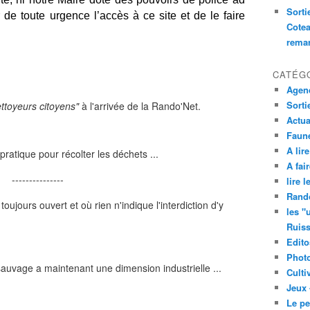
Sorti
de toute urgence l’accès à ce site et de le faire
Cotea
remar
CATÉG
Agend
Sorti
ettoyeurs citoyens"
à l'arrivée de la Rando'Net.
Actua
Faune
A lire
pratique pour récolter les déchets ...
A fair
---------------
lire 
Rand
toujours ouvert et où rien n'indique l'interdiction d'y
les "
Ruis
Edito
Phot
auvage a maintenant une dimension industrielle ...
Culti
Jeux 
Le pe