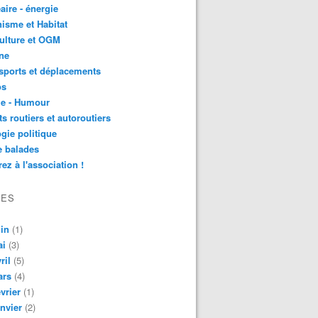
aire - énergie
isme et Habitat
ulture et OGM
ne
sports et déplacements
os
ie - Humour
ts routiers et autoroutiers
gie politique
e balades
ez à l'association !
VES
in
(1)
ai
(3)
ril
(5)
ars
(4)
vrier
(1)
nvier
(2)