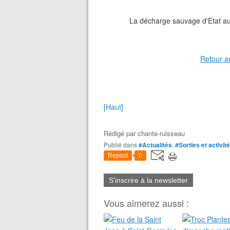
La décharge sauvage d'Etat au 
Retour a
[Haut]
Rédigé par
chante-ruisseau
Publié dans
#Actualités
,
#Sorties et activit
Repost
0
S'inscrire à la newsletter
Vous aimerez aussi :