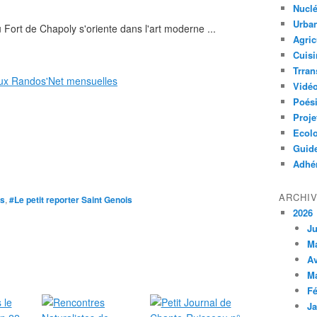
Nuclé
Urban
Fort de Chapoly s'oriente dans l'art moderne ...
Agric
Cuisi
Trran
ux Randos'Net mensuelles
Vidé
Poés
Proje
Ecolo
Guid
Adhér
ARCHI
és
,
#Le petit reporter Saint Genois
2026
Ju
M
Av
M
Fé
Ja