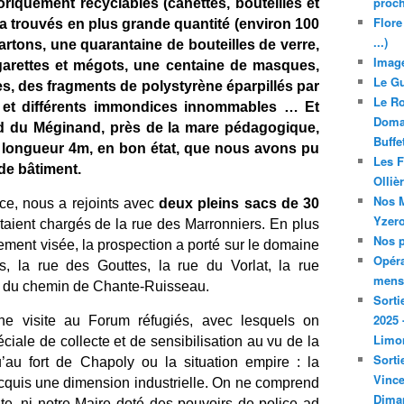
proch
riquement recyclables (canettes, bouteilles et
Flore
 a trouvés en plus grande quantité (environ 100
...)
cartons, une quarantaine de bouteilles de verre,
Image
garettes et mégots, une centaine de masques,
Le Gu
es, des fragments de polystyrène éparpillés par
Le Ro
 et différents immondices innommables … Et
Domai
rd du Méginand, près de la mare pédagogique,
Buffe
longueur 4m, en bon état, que nous avons pu
Les F
 de bâtiment.
Olliè
Nos M
ce, nous a rejoints avec
deux pleins sacs de 30
Yzero
taient chargés de la rue des Marronniers. En plus
Nos p
lement visée, la prospection a porté sur le domaine
Opéra
s, la rue des Gouttes, la rue du Vorlat, la rue
mensu
t du chemin de Chante-Ruisseau.
Sorti
2025 
ne visite au Forum réfugiés, avec lesquels on
Limo
ale de collecte et de sensibilisation au vu de la
Sorti
’au fort de Chapoly ou la situation empire : la
Vince
quis une dimension industrielle. On ne comprend
Dima
site, ni notre Maire doté des pouvoirs de police ad