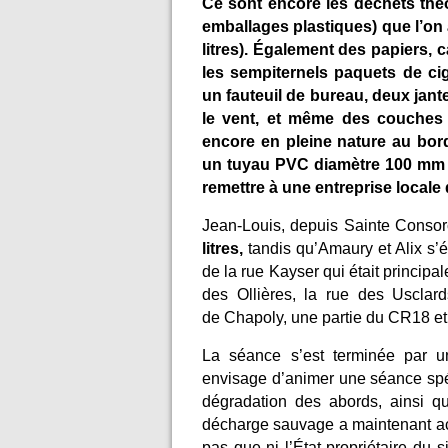
Ce sont encore les déchets théo
emballages plastiques) que l’on
litres). Également des papiers, 
les sempiternels paquets de ci
un fauteuil de bureau, deux jant
le vent, et même des couches
encore en pleine nature au bo
un tuyau PVC diamètre 100 mm 
remettre à une entreprise locale
Jean-Louis, depuis Sainte Consor
litres,
tandis qu’Amaury et Alix s’é
de la rue Kayser qui était principa
des Ollières, la rue des Usclard
de Chapoly, une partie du CR18 e
La séance s’est terminée par u
envisage d’animer une séance spéci
dégradation des abords, ainsi qu
décharge sauvage a maintenant ac
pas que ni l’État propriétaire du 