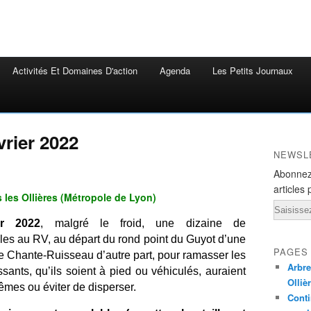
Activités Et Domaines D'action
Agenda
Les Petits Journaux
rier 2022
NEWSL
Abonnez
articles 
s les Ollières (Métropole de Lyon)
Email
er 2022
, malgré le froid, une dizaine de
dèles au RV, au départ du rond point du Guyot d’une
PAGES
de Chante-Ruisseau d’autre part, pour ramasser les
Arbre
ants, qu’ils soient à pied ou véhiculés, auraient
Olliè
êmes ou éviter de disperser.
Conti