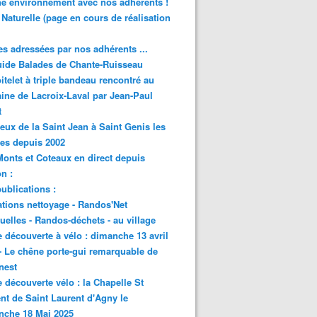
e environnement avec nos adhérents !
 Naturelle (page en cours de réalisation
s adressées par nos adhérents ...
ide Balades de Chante-Ruisseau
itelet à triple bandeau rencontré au
ne de Lacroix-Laval par Jean-Paul
t
eux de la Saint Jean à Saint Genis les
res depuis 2002
onts et Coteaux en direct depuis
n :
ublications :
tions nettoyage - Randos'Net
elles - Randos-déchets - au village
e découverte à vélo : dimanche 13 avril
- Le chêne porte-gui remarquable de
nest
e découverte vélo : la Chapelle St
nt de Saint Laurent d'Agny le
nche 18 Mai 2025