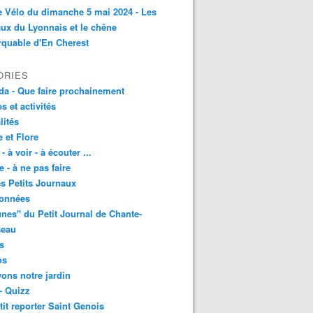
e Vélo du dimanche 5 mai 2024 - Les
ux du Lyonnais et le chêne
quable d'En Cherest
ORIES
a - Que faire prochainement
es et activités
lités
 et Flore
 - à voir - à écouter ...
e - à ne pas faire
les Petits Journaux
onnées
unes" du Petit Journal de Chante-
seau
s
os
vons notre jardin
- Quizz
tit reporter Saint Genois