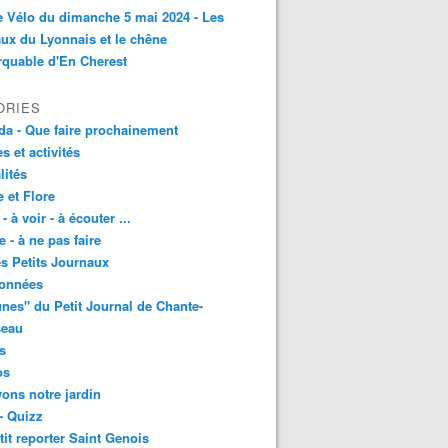
e Vélo du dimanche 5 mai 2024 - Les
ux du Lyonnais et le chêne
quable d'En Cherest
ORIES
a - Que faire prochainement
es et activités
lités
 et Flore
 - à voir - à écouter ...
e - à ne pas faire
les Petits Journaux
onnées
unes" du Petit Journal de Chante-
seau
s
os
vons notre jardin
- Quizz
tit reporter Saint Genois