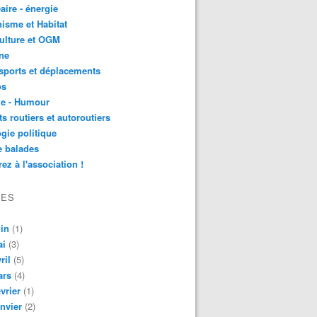
aire - énergie
isme et Habitat
ulture et OGM
ne
sports et déplacements
os
ie - Humour
ts routiers et autoroutiers
gie politique
e balades
ez à l'association !
VES
in
(1)
ai
(3)
ril
(5)
ars
(4)
vrier
(1)
nvier
(2)