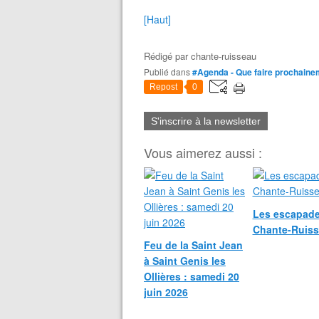
[Haut]
Rédigé par
chante-ruisseau
Publié dans
#Agenda - Que faire prochaine
Repost
0
S'inscrire à la newsletter
Vous aimerez aussi :
Les escapade
Chante-Ruis
Feu de la Saint Jean
à Saint Genis les
Ollières : samedi 20
juin 2026