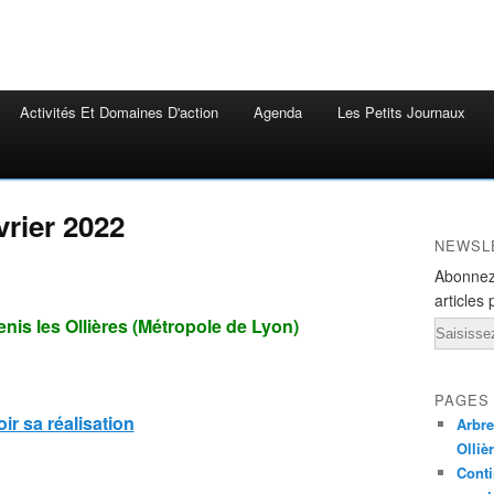
Activités Et Domaines D'action
Agenda
Les Petits Journaux
rier 2022
NEWSL
Abonnez
articles 
enis les Ollières (Métropole de Lyon)
Email
PAGES
oir sa réalisation
Arbre
Olliè
Conti