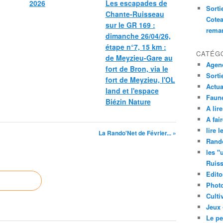
2026
Les escapades de
Sorti
Chante-Ruisseau
Cotea
sur le GR 169 :
remar
dimanche 26/04/26,
étape n°7, 15 km :
CATÉG
de Meyzieu-Gare au
Agend
fort de Bron, via le
Sorti
fort de Meyzieu, l'OL
Actua
land et l'espace
Faune
Biézin Nature
A lire
A fair
lire 
La Rando'Net de Février... »
Rand
les "
Ruis
Edito
Phot
Culti
Jeux 
Le pe