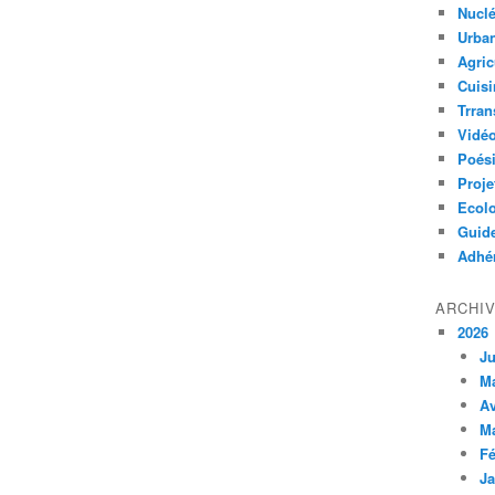
Nuclé
Urban
Agric
Cuisi
Trran
Vidé
Poés
Proje
Ecolo
Guid
Adhér
ARCHI
2026
Ju
M
Av
M
Fé
Ja