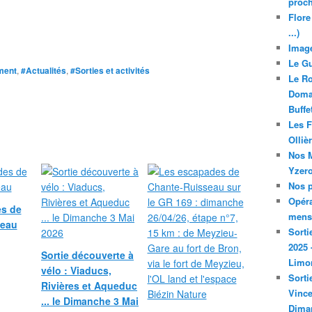
proch
Flore
...)
Image
Le Gu
ment
,
#Actualités
,
#Sorties et activités
Le Ro
Domai
Buffe
Les F
Olliè
Nos M
Yzero
Nos p
Opéra
s de
mensu
seau
Sorti
2025 
Sortie découverte à
Limo
vélo : Viaducs,
Sorti
Rivières et Aqueduc
Vince
... le Dimanche 3 Mai
Dima