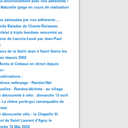
e environnement avec nos adhérents !
 Naturelle (page en cours de réalisation
s adressées par nos adhérents ...
ide Balades de Chante-Ruisseau
itelet à triple bandeau rencontré au
ne de Lacroix-Laval par Jean-Paul
t
eux de la Saint Jean à Saint Genis les
res depuis 2002
onts et Coteaux en direct depuis
n :
ublications :
tions nettoyage - Randos'Net
elles - Randos-déchets - au village
e découverte à vélo : dimanche 13 avril
- Le chêne porte-gui remarquable de
nest
e découverte vélo : la Chapelle St
nt de Saint Laurent d'Agny le
nche 18 Mai 2025