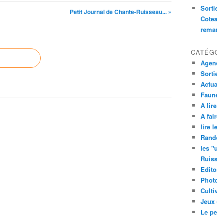
Sorti
Petit Journal de Chante-Ruisseau... »
Cotea
remar
CATÉG
Agend
Sorti
Actua
Faune
A lire
A fair
lire 
Rand
les "
Ruis
Edito
Phot
Culti
Jeux 
Le pe