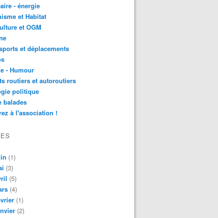
aire - énergie
isme et Habitat
ulture et OGM
ne
sports et déplacements
os
ie - Humour
ts routiers et autoroutiers
gie politique
e balades
ez à l'association !
VES
in
(1)
ai
(3)
ril
(5)
ars
(4)
vrier
(1)
nvier
(2)