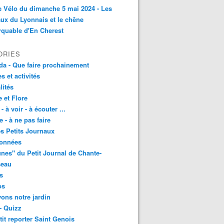
e Vélo du dimanche 5 mai 2024 - Les
ux du Lyonnais et le chêne
quable d'En Cherest
ORIES
a - Que faire prochainement
es et activités
lités
 et Flore
 - à voir - à écouter ...
e - à ne pas faire
les Petits Journaux
onnées
unes" du Petit Journal de Chante-
seau
s
os
vons notre jardin
- Quizz
tit reporter Saint Genois