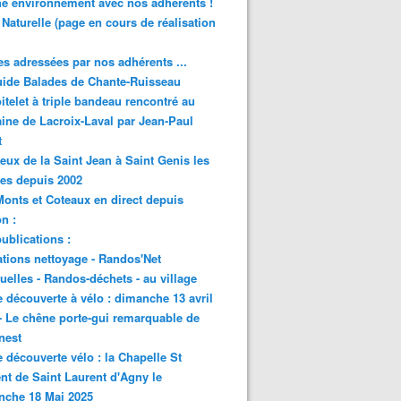
e environnement avec nos adhérents !
 Naturelle (page en cours de réalisation
s adressées par nos adhérents ...
ide Balades de Chante-Ruisseau
itelet à triple bandeau rencontré au
ne de Lacroix-Laval par Jean-Paul
t
eux de la Saint Jean à Saint Genis les
res depuis 2002
onts et Coteaux en direct depuis
n :
ublications :
tions nettoyage - Randos'Net
elles - Randos-déchets - au village
e découverte à vélo : dimanche 13 avril
- Le chêne porte-gui remarquable de
nest
e découverte vélo : la Chapelle St
nt de Saint Laurent d'Agny le
nche 18 Mai 2025