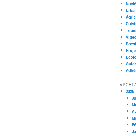
Nuclé
Urban
Agric
Cuisi
Trran
Vidé
Poés
Proje
Ecolo
Guid
Adhér
ARCHI
2026
Ju
M
Av
M
Fé
Ja