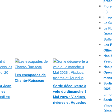
proch
Flore
...)
Image
Le Gu
Le Ro
Domai
Buffe
Les F
Olliè
Nos M
Yzero
Nos p
Opéra
Les escapades de
mensu
Chante-Ruisseau
Sorti
nt Jean
Sortie découverte à
2025 
 les
vélo du dimanche 3
Limo
medi 20
Mai 2026 : Viaducs,
Sorti
rivières et Aqueduc
Vince
Dima