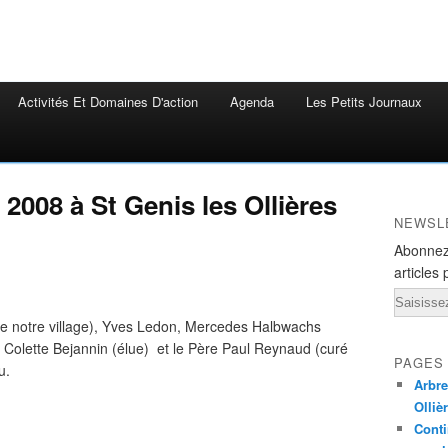
Activités Et Domaines D'action
Agenda
Les Petits Journaux
 2008 à St Genis les Ollières
NEWSL
Abonnez
articles 
Email
de notre village), Yves Ledon, Mercedes Halbwachs
 Colette Bejannin (élue) et le Père Paul Reynaud (curé
PAGES
u.
Arbre
Olliè
Conti