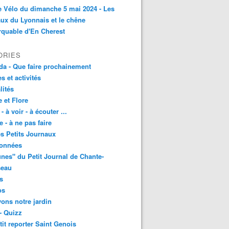
e Vélo du dimanche 5 mai 2024 - Les
ux du Lyonnais et le chêne
quable d'En Cherest
ORIES
a - Que faire prochainement
es et activités
lités
 et Flore
 - à voir - à écouter ...
e - à ne pas faire
les Petits Journaux
onnées
unes" du Petit Journal de Chante-
seau
s
os
vons notre jardin
- Quizz
tit reporter Saint Genois