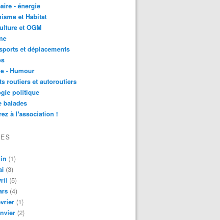
aire - énergie
isme et Habitat
ulture et OGM
ne
sports et déplacements
os
ie - Humour
ts routiers et autoroutiers
gie politique
e balades
ez à l'association !
VES
in
(1)
ai
(3)
ril
(5)
ars
(4)
vrier
(1)
nvier
(2)