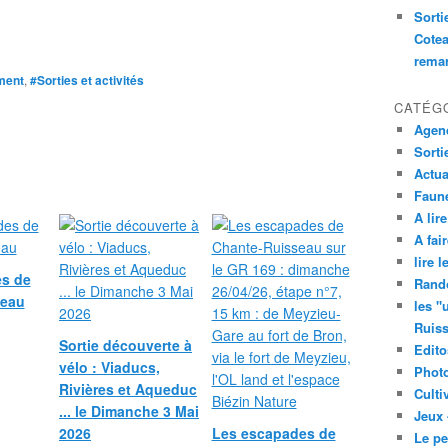
Sorti
Cotea
remar
ment
,
#Sorties et activités
CATÉG
Agend
Sorti
Actua
Faune
A lire
A fair
lire 
s de
Rand
seau
les "
Ruis
Sortie découverte à
Edito
vélo : Viaducs,
Phot
Rivières et Aqueduc
Culti
... le Dimanche 3 Mai
Jeux 
2026
Les escapades de
Le pe