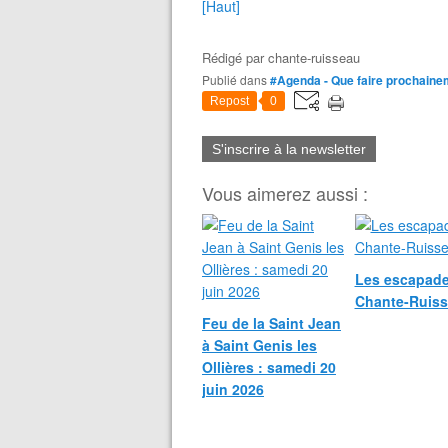
[Haut]
Rédigé par
chante-ruisseau
Publié dans
#Agenda - Que faire prochaine
Repost
0
S'inscrire à la newsletter
Vous aimerez aussi :
Les escapade
Chante-Ruis
Feu de la Saint Jean
à Saint Genis les
Ollières : samedi 20
juin 2026