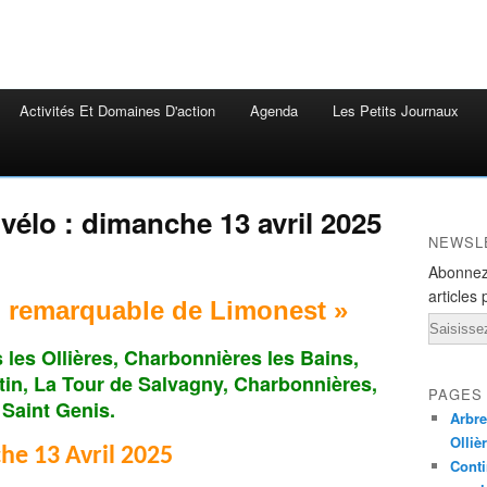
Activités Et Domaines D'action
Agenda
Les Petits Journaux
vélo : dimanche 13 avril 2025
NEWSL
Abonnez
articles 
i remarquable de Limonest
»
Email
s les Ollières, Charbonnières les Bains,
tin, La Tour de Salvagny, Charbonnières,
PAGES
Saint Genis.
Arbre
Olliè
e 13 Avril 2025
Conti