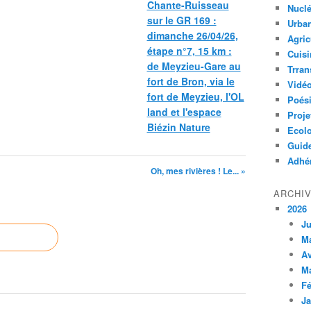
Chante-Ruisseau
Nuclé
sur le GR 169 :
Urban
dimanche 26/04/26,
Agric
étape n°7, 15 km :
Cuisi
de Meyzieu-Gare au
Trran
fort de Bron, via le
Vidé
fort de Meyzieu, l'OL
Poés
land et l'espace
Proje
Biézin Nature
Ecolo
Guid
Adhér
Oh, mes rivières ! Le... »
ARCHI
2026
Ju
M
Av
M
Fé
Ja