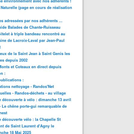
e environnement avec nos adhérents !
 Naturelle (page en cours de réalisation
s adressées par nos adhérents ...
ide Balades de Chante-Ruisseau
itelet à triple bandeau rencontré au
ne de Lacroix-Laval par Jean-Paul
t
eux de la Saint Jean à Saint Genis les
res depuis 2002
onts et Coteaux en direct depuis
n :
ublications :
tions nettoyage - Randos'Net
elles - Randos-déchets - au village
e découverte à vélo : dimanche 13 avril
- Le chêne porte-gui remarquable de
nest
e découverte vélo : la Chapelle St
nt de Saint Laurent d'Agny le
nche 18 Mai 2025