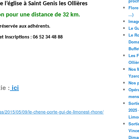
proch
 l’église à Saint Genis les Ollières
Flore
...)
n pour une distance de 32 km
.
Image
servée aux adhérents.
Le Gu
Le Ro
 Inscriptions : 06 52 34 48 88
Domai
Buffe
Les F
Olliè
Nos M
Yzero
Nos p
ie :
ici
Opéra
mensu
Sorti
2025 
ress/2015/05/09/le-chene-porte-gui-de-limonest-rhone/
Limo
Sorti
Vince
Dima