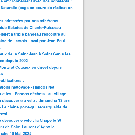
e environnement avec nos adhérents !
 Naturelle (page en cours de réalisation
s adressées par nos adhérents ...
ide Balades de Chante-Ruisseau
itelet à triple bandeau rencontré au
ne de Lacroix-Laval par Jean-Paul
t
eux de la Saint Jean à Saint Genis les
res depuis 2002
onts et Coteaux en direct depuis
n :
ublications :
tions nettoyage - Randos'Net
elles - Randos-déchets - au village
e découverte à vélo : dimanche 13 avril
- Le chêne porte-gui remarquable de
nest
e découverte vélo : la Chapelle St
nt de Saint Laurent d'Agny le
nche 18 Mai 2025