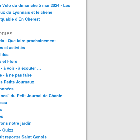
e Vélo du dimanche 5 mai 2024 - Les
ux du Lyonnais et le chêne
quable d'En Cherest
ORIES
a - Que faire prochainement
es et activités
lités
 et Flore
 - à voir - à écouter ...
e - à ne pas faire
les Petits Journaux
onnées
unes" du Petit Journal de Chante-
seau
s
os
vons notre jardin
- Quizz
tit reporter Saint Genois