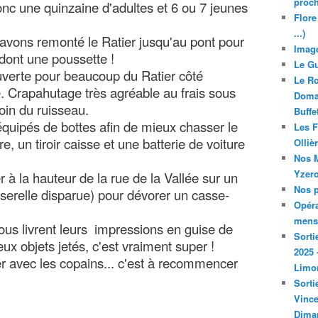
proch
onc une quinzaine d'adultes et 6 ou 7 jeunes
Flore
...)
avons remonté le Ratier jusqu'au pont pour
Image
 dont une poussette !
Le Gu
uverte pour beaucoup du Ratier côté
Le Ro
. Crapahutage très agréable au frais sous
Domai
loin du ruisseau.
Buffe
 équipés de bottes afin de mieux chasser le
Les F
e, un tiroir caisse et une batterie de voiture
Olliè
Nos M
Yzero
 à la hauteur de la rue de la Vallée sur un
Nos p
serelle disparue) pour dévorer un casse-
Opéra
mensu
nous livrent leurs impressions en guise de
Sorti
ux objets jetés, c'est vraiment super !
2025 
r avec les copains... c'est à recommencer
Limo
Sorti
Vince
Dima