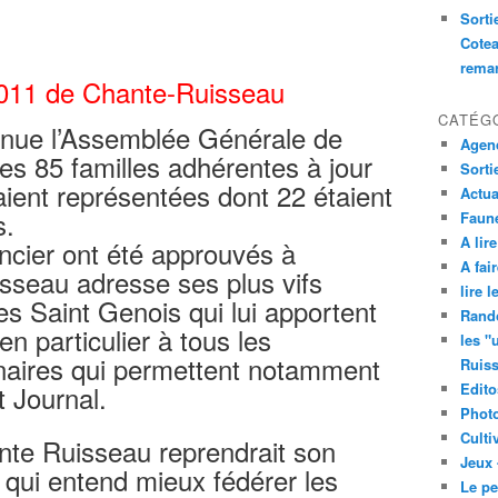
Sorti
Cotea
remar
011 de Chante-Ruisseau
CATÉG
enue l’Assemblée Générale de
Agend
es 85 familles adhérentes à jour
Sorti
taient représentées dont 22 étaient
Actua
s.
Faune
A lire
ancier ont été approuvés à
A fair
isseau adresse ses plus vifs
lire 
s Saint Genois qui lui apportent
Rand
en particulier à tous les
les "
naires qui permettent notamment
Ruis
t Journal.
Edito
Phot
Culti
ante Ruisseau reprendrait son
Jeux 
qui entend mieux fédérer les
Le pe