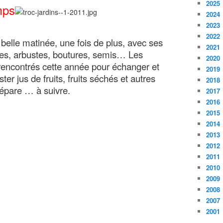
2025
mps
2024
2023
2022
elle matinée, une fois de plus, avec ses
2021
es, arbustes, boutures, semis… Les
2020
rencontrés cette année pour échanger et
2019
er jus de fruits, fruits séchés et autres
2018
répare … à suivre.
2017
2016
2015
2014
2013
2012
2011
2010
2009
2008
2007
2001