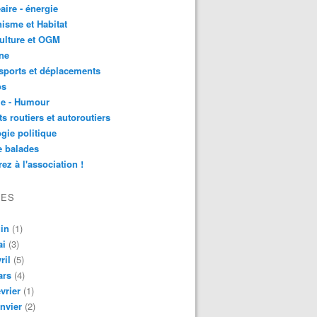
aire - énergie
isme et Habitat
ulture et OGM
ne
sports et déplacements
os
ie - Humour
ts routiers et autoroutiers
gie politique
e balades
ez à l'association !
VES
in
(1)
ai
(3)
ril
(5)
ars
(4)
vrier
(1)
nvier
(2)