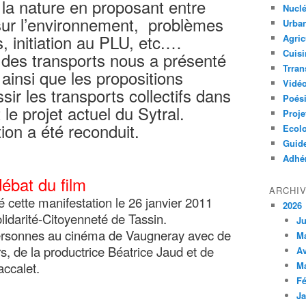
 la nature en proposant entre
Nuclé
sur l’environnement, problèmes
Urban
, initiation au PLU, etc.…
Agric
Cuisi
e des transports nous a présenté
Trran
ainsi que les propositions
Vidé
ssir les transports collectifs dans
Poés
 le projet actuel du Sytral.
Proje
ion a été reconduit.
Ecolo
Guid
Adhér
débat du film
ARCHI
cette manifestation le 26 janvier 2011
2026
lidarité-Citoyenneté de Tassin.
Ju
personnes au cinéma de Vaugneray avec de
M
s, de la productrice Béatrice Jaud et de
Av
accalet.
M
Fé
Ja