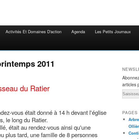
Activités Et Domaines D'action
Agenda
Les Petits Journaux
 printemps 2011
NEWSL
Abonnez
articles 
sseau du Ratier
Email
dez-vous était donné à 14 h devant l'église
PAGES
, le long du Ratier.
Arbre
lé, était au rendez-vous ainsi qu'une
Olliè
Conti
u plus tard, une famille de 8 personnes