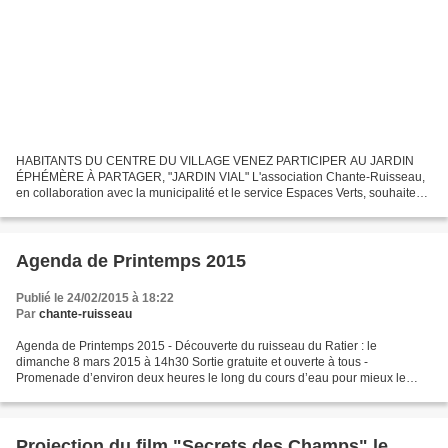
HABITANTS DU CENTRE DU VILLAGE VENEZ PARTICIPER AU JARDIN
ÉPHÉMÈRE À PARTAGER, "JARDIN VIAL" L'association Chante-Ruisseau,
en collaboration avec la municipalité et le service Espaces Verts, souhaite
mettre en place un "jardin à partager" en bacs à l'attention...
Agenda de Printemps 2015
Publié le 24/02/2015 à 18:22
Par
chante-ruisseau
Agenda de Printemps 2015 - Découverte du ruisseau du Ratier : le
dimanche 8 mars 2015 à 14h30 Sortie gratuite et ouverte à tous -
Promenade d’environ deux heures le long du cours d’eau pour mieux le
connaître et l’entendre chanter - Rendez-vous Place...
Projection du film "Secrets des Champs" le