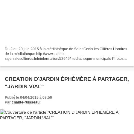
Du 2 au 29 juin 2015 à la médiathèque de Saint Genis les Ollières Horaires
de la médiathèque http://www.mairie-
stgenislesollieres.fr/fr/information/52949/mediatheque-municipale Photos
présentées lors de l'Exposition Chante-Ruisseau dans le cadre de
l'Opération...
CREATION D'JARDIN ÉPHÉMÈRE À PARTAGER,
"JARDIN VIAL"
Publié le 04/04/2015 à 08:56
Par
chante-ruisseau