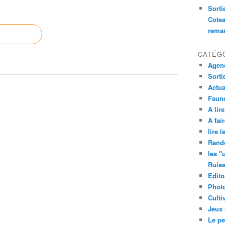
Sorti
Cotea
remar
CATÉG
Agend
Sorti
Actua
Faune
A lire
A fair
lire 
Rand
les "
Ruis
Edito
Phot
Culti
Jeux 
Le pe