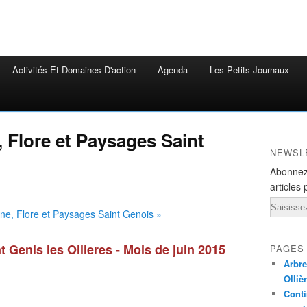
Activités Et Domaines D'action
Agenda
Les Petits Journaux
 Flore et Paysages Saint
NEWSL
Abonnez
articles 
Email
t Genis les Ollieres - Mois de juin 2015
PAGES
Arbre
Olliè
Conti