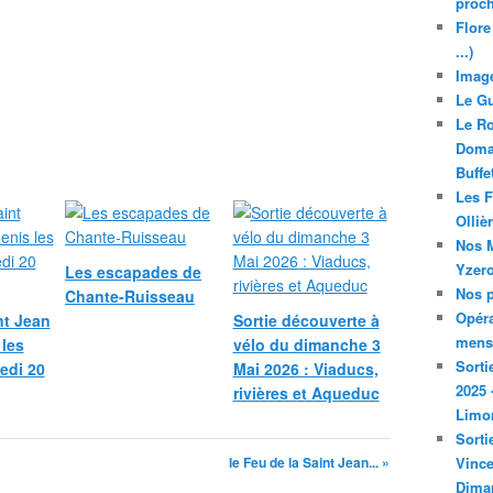
proch
Flore
...)
Image
Le Gu
Le Ro
Domai
Buffe
Les F
Olliè
Nos M
Yzero
Les escapades de
Nos p
Chante-Ruisseau
Opéra
nt Jean
Sortie découverte à
mensu
 les
vélo du dimanche 3
Sorti
medi 20
Mai 2026 : Viaducs,
2025 
rivières et Aqueduc
Limo
Sorti
le Feu de la Saint Jean... »
Vince
Dima