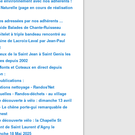
e environnement avec nos adhérents !
 Naturelle (page en cours de réalisation
s adressées par nos adhérents ...
ide Balades de Chante-Ruisseau
itelet à triple bandeau rencontré au
ne de Lacroix-Laval par Jean-Paul
t
eux de la Saint Jean à Saint Genis les
res depuis 2002
onts et Coteaux en direct depuis
n :
ublications :
tions nettoyage - Randos'Net
elles - Randos-déchets - au village
e découverte à vélo : dimanche 13 avril
- Le chêne porte-gui remarquable de
nest
e découverte vélo : la Chapelle St
nt de Saint Laurent d'Agny le
nche 18 Mai 2025