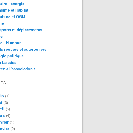
aire - énergie
isme et Habitat
ulture et OGM
ne
sports et déplacements
os
ie - Humour
ts routiers et autoroutiers
gie politique
e balades
ez à l'association !
VES
in
(1)
ai
(3)
ril
(5)
ars
(4)
vrier
(1)
nvier
(2)