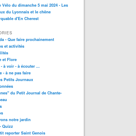
e Vélo du dimanche 5 mai 2024 - Les
ux du Lyonnais et le chêne
quable d'En Cherest
ORIES
a - Que faire prochainement
es et activités
lités
 et Flore
 - à voir - à écouter ...
e - à ne pas faire
les Petits Journaux
onnées
unes" du Petit Journal de Chante-
seau
s
os
vons notre jardin
- Quizz
tit reporter Saint Genois