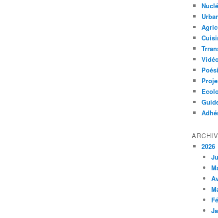
Nuclé
Urban
Agric
Cuisi
Trran
Vidé
Poés
Proje
Ecolo
Guid
Adhér
ARCHI
2026
Ju
M
Av
M
Fé
Ja