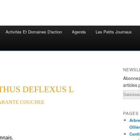
Activités Et Domaines D'action
Agenda
Les Petits Journaux
NEWSL
Abonnez
articles 
HUS DEFLEXUS L
Email
RANTE COUCHEE
PAGES
Arbre
Olliè
Conti
nnais.