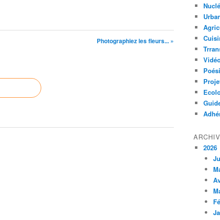
Nuclé
Urban
Agric
Cuisi
Photographiez les fleurs... »
Trran
Vidé
Poés
Proje
Ecolo
Guid
Adhér
ARCHI
2026
Ju
M
Av
M
Fé
Ja