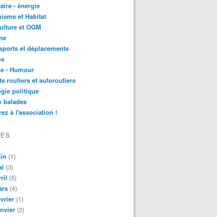
aire - énergie
isme et Habitat
ulture et OGM
ne
sports et déplacements
os
ie - Humour
ts routiers et autoroutiers
gie politique
e balades
ez à l'association !
VES
in
(1)
ai
(3)
ril
(5)
ars
(4)
vrier
(1)
nvier
(2)