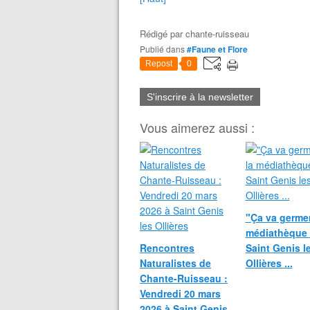
Rédigé par
chante-ruisseau
Publié dans
#Faune et Flore
Repost
0
S'inscrire à la newsletter
Vous aimerez aussi :
"Ça va germer 
médiathèque
Rencontres
Saint Genis l
Naturalistes de
Ollières ...
Chante-Ruisseau :
Vendredi 20 mars
2026 à Saint Genis