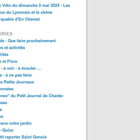
e Vélo du dimanche 5 mai 2024 - Les
ux du Lyonnais et le chêne
quable d'En Cherest
ORIES
a - Que faire prochainement
es et activités
lités
 et Flore
 - à voir - à écouter ...
e - à ne pas faire
les Petits Journaux
onnées
unes" du Petit Journal de Chante-
seau
s
os
vons notre jardin
- Quizz
tit reporter Saint Genois