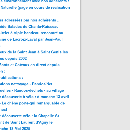
e environnement avec nos adhérents !
 Naturelle (page en cours de réalisation
s adressées par nos adhérents ...
ide Balades de Chante-Ruisseau
itelet à triple bandeau rencontré au
ne de Lacroix-Laval par Jean-Paul
t
eux de la Saint Jean à Saint Genis les
res depuis 2002
onts et Coteaux en direct depuis
n :
ublications :
tions nettoyage - Randos'Net
elles - Randos-déchets - au village
e découverte à vélo : dimanche 13 avril
- Le chêne porte-gui remarquable de
nest
e découverte vélo : la Chapelle St
nt de Saint Laurent d'Agny le
nche 18 Mai 2025