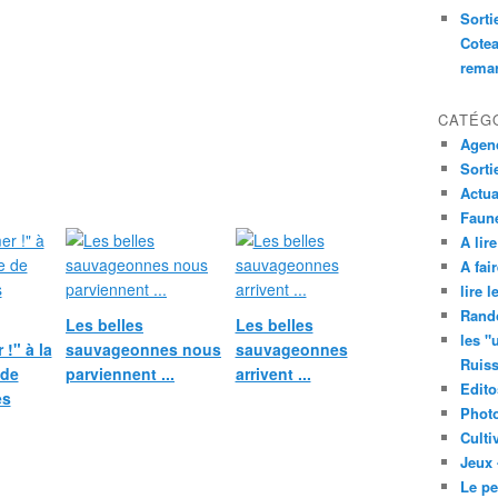
Sorti
Cotea
remar
CATÉG
Agend
Sorti
Actua
Faune
A lire
A fair
lire 
Rand
Les belles
Les belles
les "
!" à la
sauvageonnes nous
sauvageonnes
Ruis
 de
parviennent ...
arrivent ...
Edito
es
Phot
Culti
Jeux 
Le pe