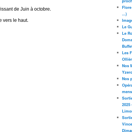
proch
Flore
issant de Juin à octobre.
...)
Image
 vers le haut.
Le Gu
Le Ro
Domai
Buffe
Les F
Olliè
Nos M
Yzero
Nos p
Opéra
mensu
Sorti
2025 
Limo
Sorti
Vince
Dima