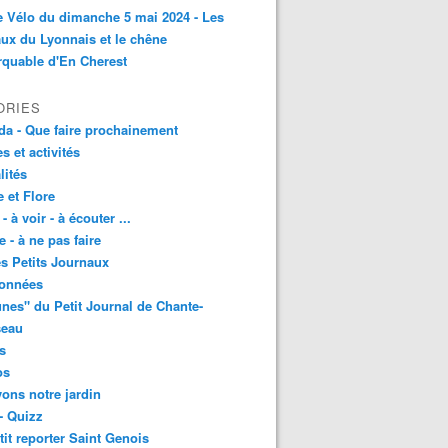
e Vélo du dimanche 5 mai 2024 - Les
ux du Lyonnais et le chêne
quable d'En Cherest
ORIES
a - Que faire prochainement
es et activités
lités
 et Flore
 - à voir - à écouter ...
e - à ne pas faire
les Petits Journaux
onnées
unes" du Petit Journal de Chante-
seau
s
os
vons notre jardin
- Quizz
tit reporter Saint Genois