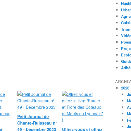
Nuclé
Urban
Agric
Cuisi
Trran
Vidé
Poés
Proje
Ecolo
Guid
Adhér
ARCHI
2026
Ju
M
Av
M
Petit Journal de
Fé
Chante-Ruisseau n°
Ja
e
49 - Décembre 2023
Offrez-vous et offrez