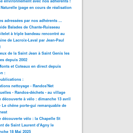
e environnement avec nos adhérents !
 Naturelle (page en cours de réalisation
s adressées par nos adhérents ...
ide Balades de Chante-Ruisseau
itelet à triple bandeau rencontré au
ne de Lacroix-Laval par Jean-Paul
t
eux de la Saint Jean à Saint Genis les
res depuis 2002
onts et Coteaux en direct depuis
n :
ublications :
tions nettoyage - Randos'Net
elles - Randos-déchets - au village
e découverte à vélo : dimanche 13 avril
- Le chêne porte-gui remarquable de
nest
e découverte vélo : la Chapelle St
nt de Saint Laurent d'Agny le
nche 18 Mai 2025