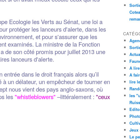
Sorti
Cotea
remar
pe Ecologie les Verts au Sénat, une loi a
ur protéger les lanceurs d'alerte, dans les
CATÉG
nvironnement, et pour s'assurer que les
Agend
ent examinés. La ministre de la Fonction
Sorti
a de son côté promis pour juillet 2013 une
Actua
ires lanceurs d'alerte.
Faune
A lire
n entrée dans le droit français alors qu’il
A fair
lé à un délateur, un empêcheur de tourner en
lire 
cept nous vient des pays anglo-saxons, où
Rand
ps les
"whistleblowers"
–littéralement :
"ceux
les "
Ruis
Edito
Phot
Culti
Jeux 
Le pe