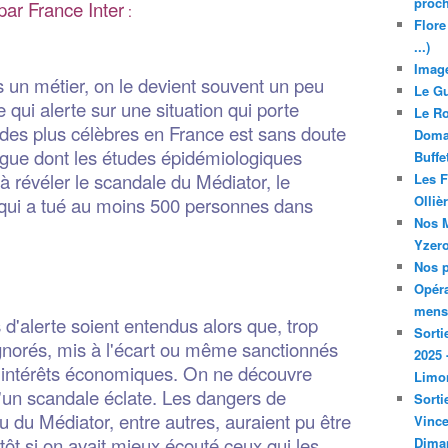
proch
 par France Inter
:
Flore
...)
Image
s un métier, on le devient souvent un peu
Le Gu
qui alerte sur une situation qui porte
Le Ro
une des plus célèbres en France est sans doute
Domai
gue dont les études épidémiologiques
Buffe
à révéler le scandale du Médiator, le
Les F
Olliè
qui a tué au moins 500 personnes dans
Nos M
Yzero
Nos p
Opéra
mensu
 d'alerte soient entendus alors que, trop
Sorti
 ignorés, mis à l'écart ou même sanctionnés
2025 
 intérêts économiques. On ne découvre
Limo
u'un scandale éclate. Les dangers de
Sorti
u du Médiator, entre autres, auraient pu être
Vince
ôt si on avait mieux écouté ceux qui les
Dima