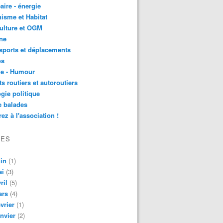
aire - énergie
isme et Habitat
ulture et OGM
ne
sports et déplacements
os
ie - Humour
ts routiers et autoroutiers
gie politique
e balades
ez à l'association !
VES
in
(1)
ai
(3)
ril
(5)
ars
(4)
vrier
(1)
nvier
(2)