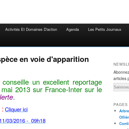
Activités Et Domaines D'action
Agenda
Les Petits Journaux
spèce en voie d'apparition
NEWSL
Abonnez
articles 
conseille un excellent reportage
Email
 mai 2013 sur France-Inter sur le
.
lerte
PAGES
 :
Cliquer ici
Arbre
Olliè
 11/03/2016 - 09h18
Conti