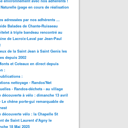
e environnement avec nos adhérents !
 Naturelle (page en cours de réalisation
s adressées par nos adhérents ...
ide Balades de Chante-Ruisseau
itelet à triple bandeau rencontré au
ne de Lacroix-Laval par Jean-Paul
t
eux de la Saint Jean à Saint Genis les
res depuis 2002
onts et Coteaux en direct depuis
n :
ublications :
tions nettoyage - Randos'Net
elles - Randos-déchets - au village
e découverte à vélo : dimanche 13 avril
- Le chêne porte-gui remarquable de
nest
e découverte vélo : la Chapelle St
nt de Saint Laurent d'Agny le
nche 18 Mai 2025