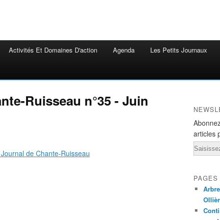
Activités Et Domaines D'action
Agenda
Les Petits Journaux
ante-Ruisseau n°35 - Juin
NEWSL
Abonnez
articles 
Email
tit Journal de Chante-Ruisseau
PAGES
Arbre
Olliè
Conti