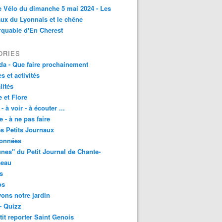
e Vélo du dimanche 5 mai 2024 - Les
ux du Lyonnais et le chêne
quable d'En Cherest
ORIES
a - Que faire prochainement
es et activités
lités
 et Flore
 - à voir - à écouter ...
e - à ne pas faire
les Petits Journaux
onnées
unes" du Petit Journal de Chante-
seau
s
os
vons notre jardin
- Quizz
tit reporter Saint Genois