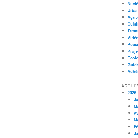
Nuclé
Urban
Agric
Cuisi
Trran
Vidé
Poés
Proje
Ecolo
Guid
Adhér
ARCHI
2026
Ju
M
Av
M
Fé
Ja