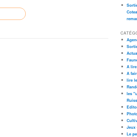
Sorti
Cotea
remar
CATÉG
Agend
Sorti
Actua
Faune
A lire
A fair
lire 
Rand
les "
Ruis
Edito
Phot
Culti
Jeux 
Le pe