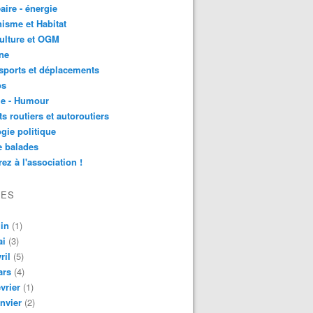
aire - énergie
isme et Habitat
ulture et OGM
ne
sports et déplacements
os
ie - Humour
ts routiers et autoroutiers
gie politique
e balades
ez à l'association !
VES
in
(1)
ai
(3)
ril
(5)
ars
(4)
vrier
(1)
nvier
(2)