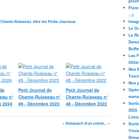
proch
Flore
...)
Image
e Chante-Ruisseau
,
#lire les Petits Journaux
Le Gu
Le Ro
Domai
Buffe
Les F
Olliè
Nos M
Yzero
Nos p
Opéra
 de
Petit Journal de
Petit Journal de
mensu
eau n°
Chante-Ruisseau n°
Chante-Ruisseau n°
Sorti
e 2024
49 - Décembre 2023
48 - Décembre 2022
2025 
Limo
« Almanach d'un comté... »
Sorti
Vince
Dima