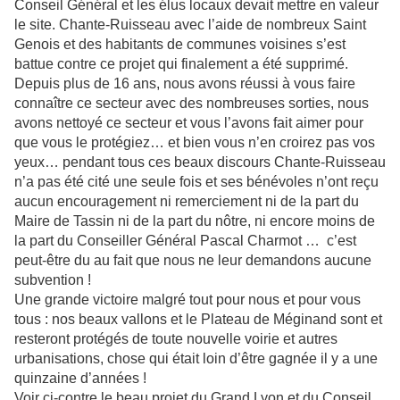
Conseil Général et les élus locaux devait mettre en valeur
le site. Chante-Ruisseau avec l’aide de nombreux Saint
Genois et des habitants de communes voisines s’est
battue contre ce projet qui finalement a été supprimé.
Depuis plus de 16 ans, nous avons réussi à vous faire
connaître ce secteur avec des nombreuses sorties, nous
avons nettoyé ce secteur et vous l’avons fait aimer pour
que vous le protégiez… et bien vous n’en croirez pas vos
yeux… pendant tous ces beaux discours Chante-Ruisseau
n’a pas été cité une seule fois et ses bénévoles n’ont reçu
aucun encouragement ni remerciement ni de la part du
Maire de Tassin ni de la part du nôtre, ni encore moins de
la part du Conseiller Général Pascal Charmot … c’est
peut-être du au fait que nous ne leur demandons aucune
subvention !
Une grande victoire malgré tout pour nous et pour vous
tous : nos beaux vallons et le Plateau de Méginand sont et
resteront protégés de toute nouvelle voirie et autres
urbanisations, chose qui était loin d’être gagnée il y a une
quinzaine d’années !
Voir ci-contre le beau projet du Grand Lyon et du Conseil