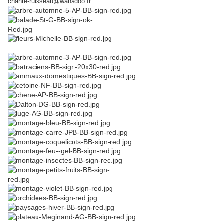
chante-ruisseau@wanadoo.fr