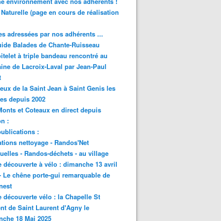
e environnement avec nos adhérents !
 Naturelle (page en cours de réalisation
s adressées par nos adhérents ...
ide Balades de Chante-Ruisseau
itelet à triple bandeau rencontré au
ne de Lacroix-Laval par Jean-Paul
t
eux de la Saint Jean à Saint Genis les
res depuis 2002
onts et Coteaux en direct depuis
n :
ublications :
tions nettoyage - Randos'Net
elles - Randos-déchets - au village
e découverte à vélo : dimanche 13 avril
- Le chêne porte-gui remarquable de
nest
e découverte vélo : la Chapelle St
nt de Saint Laurent d'Agny le
nche 18 Mai 2025