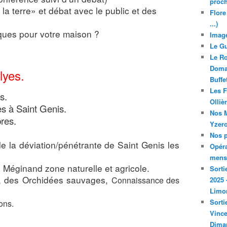
proch
a terre» et débat avec le public et des
Flore
...)
ques pour votre maison ?
Image
Le Gu
Le Ro
Domai
lyes.
Buffe
Les F
s.
Olliè
 à Saint Genis.
Nos M
res.
Yzero
Nos p
 la déviation/pénétrante de Saint Genis les
Opéra
mensu
éginand zone naturelle et agricole.
Sorti
 des Orchidées sauvages,
Connaissance des
2025 
Limo
Sorti
ons.
Vince
Dima