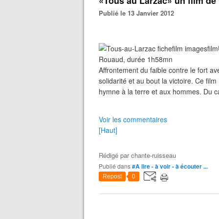
«Tous au Larzac» un film de
Publié le 13 Janvier 2012
Rouaud, durée 1h58mn
Affrontement du faible contre le fort av
solidarité et au bout la victoire. Ce f
hymne à la terre et aux hommes. Du ca
Voir les commentaires
[Haut]
Rédigé par
chante-ruisseau
Publié dans
#A lire - à voir - à écouter ...
Repost
0