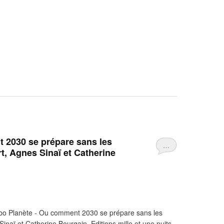
 2030 se prépare sans les
…
t, Agnes Sinaï et Catherine
bo Planète - Ou comment 2030 se prépare sans les
naï et Catherine Bourgain. Editions mille et une nuits -