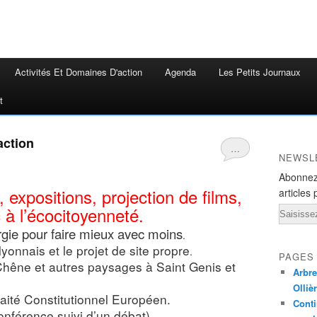
Activités Et Domaines D'action
Agenda
Les Petits Journaux
t
action
…
NEWSL
Abonnez
 expositions, projection de films,
articles 
c à l’écocitoyenneté.
Email
ie pour faire mieux avec moins
.
onnais et le projet de site propre
.
PAGES
Chêne et autres paysages à Saint Genis et
Arbre
Olliè
aité Constitutionnel Européen.
Conti
nférence suivi d’un débat)