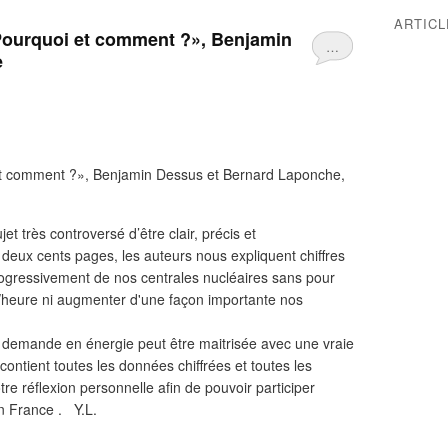
ARTIC
, Pourquoi et comment ?», Benjamin
…
e
i et comment ?», Benjamin Dessus et Bernard Laponche,
jet très controversé d’être clair, précis et
deux cents pages, les auteurs nous expliquent chiffres
progressivement de nos centrales nucléaires sans pour
att/heure ni augmenter d'une façon importante nos
 demande en énergie peut être maitrisée avec une vraie
contient toutes les données chiffrées et toutes les
re réflexion personnelle afin de pouvoir participer
n France . Y.L.