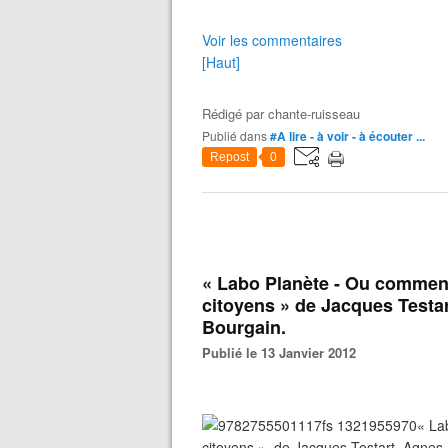
Voir les commentaires
[Haut]
Rédigé par
chante-ruisseau
Publié dans
#A lire - à voir - à écouter ...
Repost
0
« Labo Planète - Ou comment
citoyens » de Jacques Testar
Bourgain.
Publié le 13 Janvier 2012
« La
citoyens » de Jacques Testart, Agnes Si