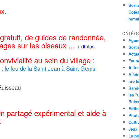
Sorti
x.
Cotea
remar
CATÉG
 gratuit, de guides de randonnée,
Agend
ages sur les oiseaux ...
+ dinfos
Sorti
Actua
nvivialité au sein du village :
Faune
 le feu de la Saint Jean à Saint Genis
A lire
A fair
lire 
-Ruisseau
Rand
les "
Ruis
Edito
in partagé expérimental et aide à
Phot
.
Culti
Jeux 
Le pe