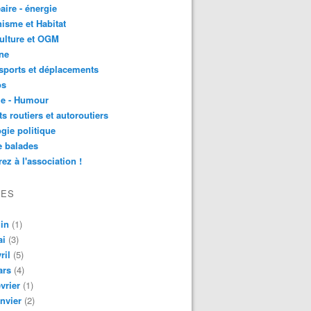
aire - énergie
isme et Habitat
ulture et OGM
ne
sports et déplacements
os
ie - Humour
ts routiers et autoroutiers
gie politique
e balades
ez à l'association !
VES
in
(1)
ai
(3)
ril
(5)
ars
(4)
vrier
(1)
nvier
(2)