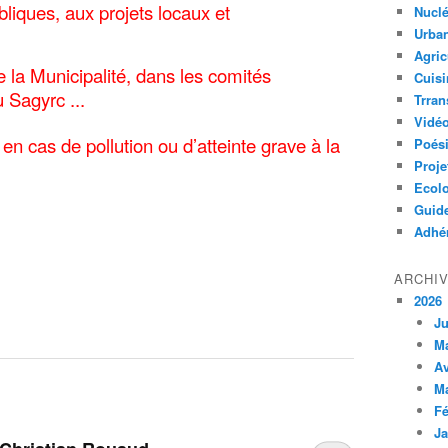
liques, aux projets locaux et
Nuclé
Urban
Agric
e la Municipalité, dans les comités
Cuisi
u Sagyrc ...
Trran
Vidé
 en cas de pollution ou d’atteinte grave à la
Poés
Proje
Ecolo
Guid
Adhér
ARCHI
2026
Ju
M
Av
M
Fé
Ja