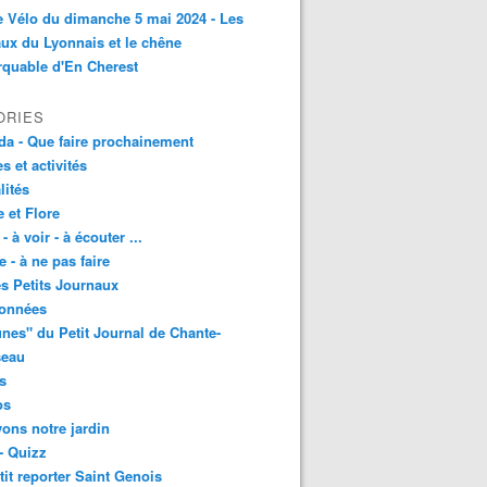
e Vélo du dimanche 5 mai 2024 - Les
ux du Lyonnais et le chêne
quable d'En Cherest
ORIES
a - Que faire prochainement
es et activités
lités
 et Flore
 - à voir - à écouter ...
e - à ne pas faire
les Petits Journaux
onnées
unes" du Petit Journal de Chante-
seau
s
os
vons notre jardin
- Quizz
tit reporter Saint Genois