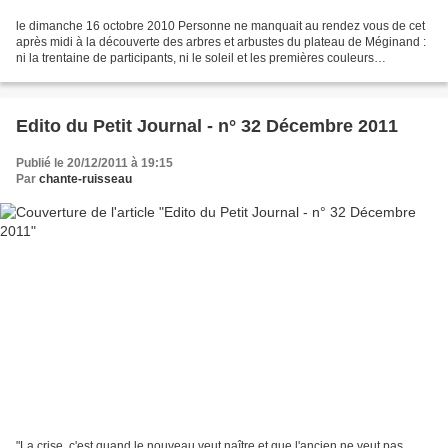
le dimanche 16 octobre 2010 Personne ne manquait au rendez vous de cet
après midi à la découverte des arbres et arbustes du plateau de Méginand :
ni la trentaine de participants, ni le soleil et les premières couleurs
d’automne. Autour d’Antonio et de...
Edito du Petit Journal - n° 32 Décembre 2011
Publié le 20/12/2011 à 19:15
Par
chante-ruisseau
"La crise, c'est quand le nouveau veut naître et que l'ancien ne veut pas