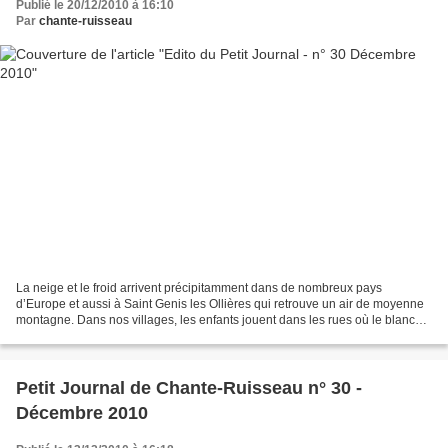
Publié le 20/12/2010 à 16:10
Par
chante-ruisseau
La neige et le froid arrivent précipitamment dans de nombreux pays
d’Europe et aussi à Saint Genis les Ollières qui retrouve un air de moyenne
montagne. Dans nos villages, les enfants jouent dans les rues où le blanc
manteau a fait disparaître le noir...
Petit Journal de Chante-Ruisseau n° 30 -
Décembre 2010