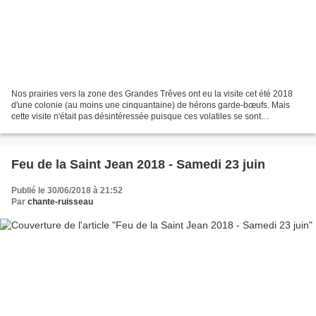
Nos prairies vers la zone des Grandes Trêves ont eu la visite cet été 2018
d'une colonie (au moins une cinquantaine) de hérons garde-bœufs. Mais
cette visite n'était pas désintéressée puisque ces volatiles se sont
rapprochés des "Blondes d'Aquitaine"...
Feu de la Saint Jean 2018 - Samedi 23 juin
Publié le 30/06/2018 à 21:52
Par
chante-ruisseau