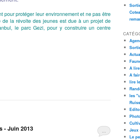
Sorti
Cotea
nt pour protéger leur environnement et ne pas être
remar
 de la révolte des jeunes est due à un projet de
anbul, le parc Gezi, pour y construire un centre
CATÉG
Agend
Sorti
Actua
Faune
A lire
A fair
lire 
Rand
les "
Ruis
Edito
Phot
Culti
s - Juin 2013
Jeux 
…
Le pe