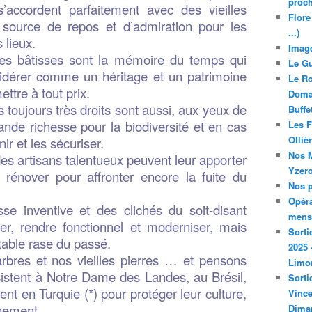
proch
s’accordent parfaitement avec des vieilles
Flore
source de repos et d’admiration pour les
...)
 lieux.
Image
lles bâtisses sont la mémoire du temps qui
Le Gu
sidérer comme un héritage et un patrimoine
Le Ro
ettre à tout prix.
Domai
toujours très droits sont aussi, aux yeux de
Buffe
rande richesse pour la biodiversité et en cas
Les F
Olliè
nir et les sécuriser.
Nos M
des artisans talentueux peuvent leur apporter
Yzero
 rénover pour affronter encore la fuite du
Nos p
Opéra
se inventive et des clichés du soit-disant
mensu
rer, rendre fonctionnel et moderniser, mais
Sorti
 table rase du passé.
2025 
rbres et nos vieilles pierres … et pensons
Limo
istent à Notre Dame des Landes, au Brésil,
Sorti
nt en Turquie (*) pour protéger leur culture,
Vince
nnement.
Dima