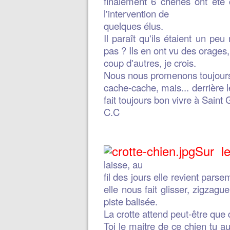
finalement 6 chênes ont été 
l'intervention de
quelques élus.
Il paraît qu'ils étaient un p
pas ? Ils en ont vu des orages,
coup d'autres, je crois.
Nous nous promenons toujours r
cache-cache, mais... derrière les
fait toujours bon vivre à Saint G
C.C
Sur le 
laisse, au
fil des jours elle revient pars
elle nous fait glisser, zigzagu
piste balisée.
La crotte attend peut-être que
Toi le maitre de ce chien tu a