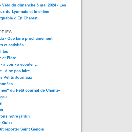
e Vélo du dimanche 5 mai 2024 - Les
ux du Lyonnais et le chêne
quable d'En Cherest
ORIES
a - Que faire prochainement
es et activités
lités
 et Flore
 - à voir - à écouter ...
e - à ne pas faire
les Petits Journaux
onnées
unes" du Petit Journal de Chante-
seau
s
os
vons notre jardin
- Quizz
tit reporter Saint Genois