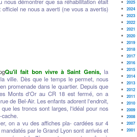
u nous démontrer que sa réhabilitation était
2025
fficiel ne nous a averti (ne vous a avertis)
2024
2023
2022
2021
2020
2019
2018
2017
2016
2015
Qu'il fait bon vivre à Saint Genis,
la
2014
a ville. Dès que le temps le permet, nous
2013
 en promenade dans le quartier. Depuis que
2012
 des Monts d'Or au CR 18 est fermé, on a
2011
ue de Bel-Air. Les enfants adorent l'endroit,
2010
e que les troncs sont larges, l'idéal pour nos
2009
e-cache.
2008
er, on a vu des affiches pla- cardées sur 4
2007
 mandatés par le Grand Lyon sont arrivés et
2001