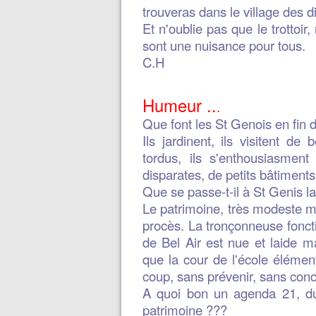
trouveras dans le village des di
Et n'oublie pas que le trottoir,
sont une nuisance pour tous.
C.H
Humeur ..
.
Que font les St Genois en fin
Ils jardinent, ils visitent d
tordus, ils s'enthousiasment 
disparates, de petits bâtiments,
Que se passe-t-il à St Genis 
Le patrimoine, très modeste ma
procès. La tronçonneuse foncti
de Bel Air est nue et laide ma
que la cour de l'école éléme
coup, sans prévenir, sans conce
A quoi bon un agenda 21, du
patrimoine ???