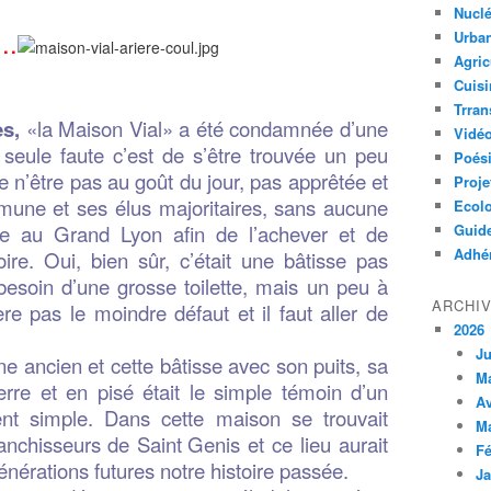
Nuclé
..
Urban
Agric
Cuisi
Trran
s,
«la Maison Vial» a été condamnée d’une
Vidé
seule faute c’est de s’être trouvée un peu
Poés
e n’être pas au goût du jour, pas apprêtée et
Proje
une et ses élus majoritaires, sans aucune
Ecolo
rée au Grand Lyon afin de l’achever et de
Guid
Adhér
oire. Oui, bien sûr, c’était une bâtisse pas
 besoin d’une grosse toilette, mais un peu à
ARCHI
re pas le moindre défaut et il faut aller de
2026
Ju
e ancien et cette bâtisse avec son puits, sa
M
rre et en pisé était le simple témoin d’un
Av
t simple. Dans cette maison se trouvait
M
anchisseurs de Saint Genis et ce lieu aurait
Fé
nérations futures notre histoire passée.
Ja