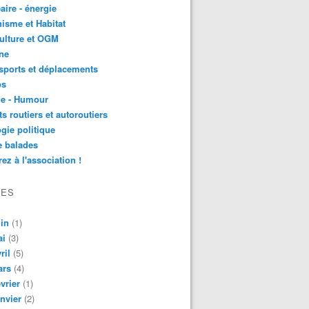
aire - énergie
isme et Habitat
ulture et OGM
ne
sports et déplacements
os
ie - Humour
ts routiers et autoroutiers
gie politique
e balades
ez à l'association !
VES
in
(1)
ai
(3)
ril
(5)
ars
(4)
vrier
(1)
nvier
(2)