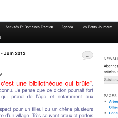
Activités Et Domaines D'action
Agenda
Les Petits Journaux
t
 - Juin 2013
…
NEWSL
Abonnez
articles 
Email
c'est une bibliothèque qui brûle"
,
 connu. Je pense que ce dicton pourrait fort
e qui prend de l’âge et notamment aux
PAGES
Arbre
Olliè
pect pour un tilleul ou un chêne plusieurs
Conti
e d’un village. Très souvent creux et parfois