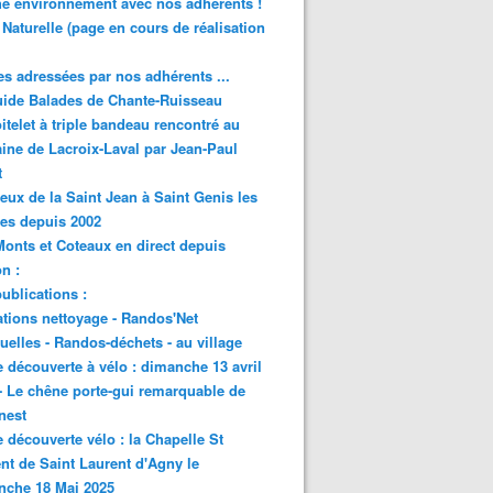
e environnement avec nos adhérents !
 Naturelle (page en cours de réalisation
s adressées par nos adhérents ...
ide Balades de Chante-Ruisseau
itelet à triple bandeau rencontré au
ne de Lacroix-Laval par Jean-Paul
t
eux de la Saint Jean à Saint Genis les
res depuis 2002
onts et Coteaux en direct depuis
n :
ublications :
tions nettoyage - Randos'Net
elles - Randos-déchets - au village
e découverte à vélo : dimanche 13 avril
- Le chêne porte-gui remarquable de
nest
e découverte vélo : la Chapelle St
nt de Saint Laurent d'Agny le
nche 18 Mai 2025