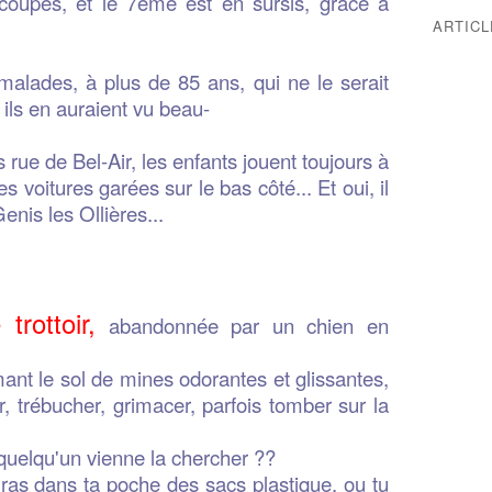
coupés, et le 7ème est en sursis, grâce à
ARTIC
eu malades, à plus de 85 ans, qui ne le serait
 ils en auraient vu beau-
ue de Bel-Air, les enfants jouent toujours à
 voitures garées sur le bas côté... Et oui, il
enis les Ollières...
trottoir,
abandonnée par un chien en
emant le sol de mines odorantes et glissantes,
er, trébucher, grimacer, parfois tomber sur la
 quelqu'un vienne la chercher ??
uras dans ta poche des sacs plastique, ou tu